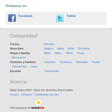
Visítanos en
Facebook
Twitter
Comunidad
Cocina
Recetas
Verse bien
Belleza
Moda
Estilo
En forma
Hogar y familia
Bebé
Niñas
Niños
Novia
Decoración
Intereses y hobbies
ChicaTec
Esotérica
Televisión
Fiesta
Oficina Fem
Autos
Encanta
Conquístalo
Acerca
Mujer Activa 2010. Todos los derechos Reservados
Acerca
Contacto
Condiciones de Uso
Otro proyecto de