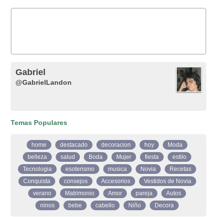
Gabriel
@GabrielLandon
Temas Populares
home
destacado
decoracion
hoy
Moda
belleza
salud
Boda
Mujer
fiesta
estilo
Tecnologia
esoterismo
musica
Novia
Recetas
Conquista
consejos
Accesorios
Vestidos de Novia
verano
Matrimonio
Amor
pareja
Autos
ninos
bebe
cabello
Niño
Decora