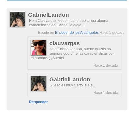
GabrielLandon
Hola Clauvargas, dudo mucho que tenga alguna
caracteristica de Gabriel jejejeje....
Escrito en
El poder de los Arcángeles
Hace 1 decada
clauvargas
hola GabrielLandon, bueno quizás no
siempre coordine las características con
el nombre :) ¡Suerte!
Hace 1 decada
GabrielLandon
Si, eso es muy cierto jejeje...
Hace 1 decada
Responder