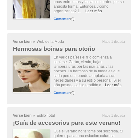
unas entre otras y hasta se pierden por su
angosta forma. Entonces, ¿cómo
organizarlas? 1. ...
Leer más
Comentar
(0)
Verse bien
»
Web de la Moda
Hace 1 decada
Hermosas boinas para otoño
En varios países el frío comienza a
sentirse. Garúa, viento, bajas
temperaturas por las mañanas y las
noches. Lo hermoso de la moda es que
cada persona puede adaptarla a sus
necesidades y a su estilo personal. Si el
año pasado caíste rendida a...
Leer más
Comentar
(0)
Verse bien
»
Estilo Total
Hace 1 decada
¡Guía de accesorios para este verano!
Que el verano no te tome por sorpresa. Si
quieres pasar una estación calurosa