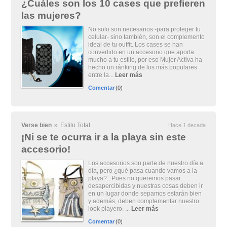
¿Cuáles son los 10 cases que prefieren
las mujeres?
No solo son necesarios -para proteger tu
celular- sino también, son el complemento
ideal de tu outfit. Los cases se han
convertido en un accesorio que aporta
mucho a tu estilo, por eso Mujer Activa ha
hecho un ránking de los más populares
entre la...
Leer más
Comentar
(0)
Verse bien
»
Estilo Total
Hace 1 decada
¡Ni se te ocurra ir a la playa sin este
accesorio!
Los accesorios son parte de nuestro día a
día, pero ¿qué pasa cuando vamos a la
playa?.. Pues no queremos pasar
desapercibidas y nuestras cosas deben ir
en un lugar donde sepamos estarán bien
y además, deben complementar nuestro
look playero. ...
Leer más
Comentar
(0)