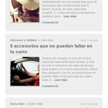
cómodamente, ten en cuenta esta guía de
accesorios que contiene más que lo
básico. Exacto: de todo, para toda
ocasión. 1. Lentes de sol Las tendencias
cambian, pero...
Leer más
Comentar
(0)
Intereses y hobbies
»
Auto Hoy
Hace 1 decada
5 accesorios que no pueden faltar en
tu carro
Acabas de comprar el auto por el que
estuviste esperando tanto tiempo, y esto
es solo el comienzo de miles de formas
para engreír a tu nueva adquisición. Ahora
toca equiparlo con los accesorios que no
pueden faltar en él para que tus viajes
sean m...
Leer más
Comentar
(0)
Verse bien
»
Estilo Total
Hace 1 decada