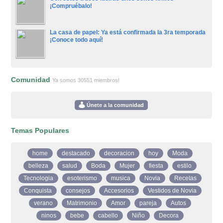
¡Compruébalo!
La casa de papel: Ya está confirmada la 3ra temporada
¡Conoce todo aquí!
Comunidad
Ya somos 30551 miembros!
Únete a la comunidad
Temas Populares
home
destacado
decoracion
hoy
Moda
belleza
salud
Boda
Mujer
fiesta
estilo
Tecnologia
esoterismo
musica
Novia
Recetas
Conquista
consejos
Accesorios
Vestidos de Novia
verano
Matrimonio
Amor
pareja
Autos
ninos
bebe
cabello
Niño
Decora