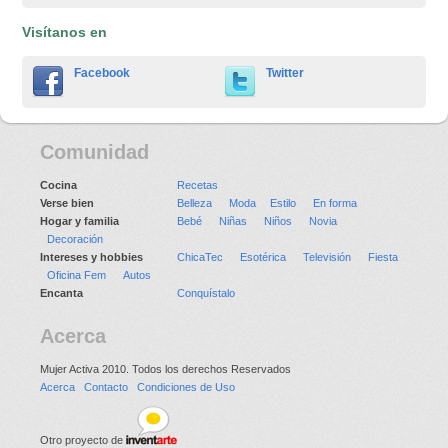
Visítanos en
Facebook
Twitter
Comunidad
Cocina
Recetas
Verse bien
Belleza
Moda
Estilo
En forma
Hogar y familia
Bebé
Niñas
Niños
Novia
Decoración
Intereses y hobbies
ChicaTec
Esotérica
Televisión
Fiesta
Oficina Fem
Autos
Encanta
Conquístalo
Acerca
Mujer Activa 2010. Todos los derechos Reservados
Acerca
Contacto
Condiciones de Uso
Otro proyecto de