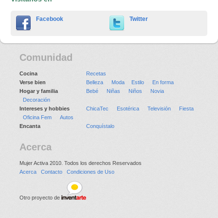
Facebook
Twitter
Comunidad
Cocina
Recetas
Verse bien
Belleza
Moda
Estilo
En forma
Hogar y familia
Bebé
Niñas
Niños
Novia
Decoración
Intereses y hobbies
ChicaTec
Esotérica
Televisión
Fiesta
Oficina Fem
Autos
Encanta
Conquístalo
Acerca
Mujer Activa 2010. Todos los derechos Reservados
Acerca
Contacto
Condiciones de Uso
Otro proyecto de