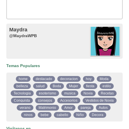
Maydra
@MaydraWPB
Temas Populares
home
destacado
decoracion
hoy
Moda
belleza
salud
Boda
Mujer
fiesta
estilo
Tecnologia
esoterismo
musica
Novia
Recetas
Conquista
consejos
Accesorios
Vestidos de Novia
verano
Matrimonio
Amor
pareja
Autos
ninos
bebe
cabello
Niño
Decora
Visítanos en