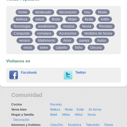
home
destacado
decoracion
hoy
Moda
belleza
salud
Boda
Mujer
fiesta
estilo
Tecnologia
esoterismo
musica
Novia
Recetas
Conquista
consejos
Accesorios
Vestidos de Novia
verano
Matrimonio
Amor
pareja
Autos
ninos
bebe
cabello
Niño
Decora
Visítanos en
Facebook
Twitter
Comunidad
Cocina
Recetas
Verse bien
Belleza
Moda
Estilo
En forma
Hogar y familia
Bebé
Niñas
Niños
Novia
Decoración
Intereses y hobbies
ChicaTec
Esotérica
Televisión
Fiesta