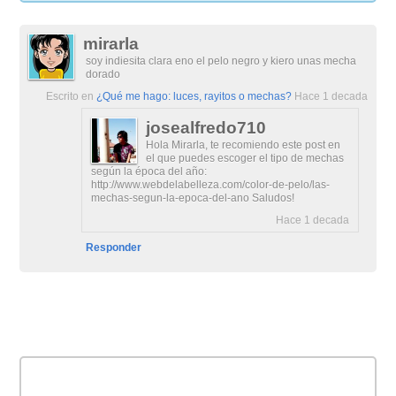
mirarla
soy indiesita clara eno el pelo negro y kiero unas mecha
dorado
Escrito en
¿Qué me hago: luces, rayitos o mechas?
Hace 1 decada
josealfredo710
Hola Mirarla, te recomiendo este post en
el que puedes escoger el tipo de mechas
según la época del año:
http://www.webdelabelleza.com/color-de-pelo/las-
mechas-segun-la-epoca-del-ano Saludos!
Hace 1 decada
Responder