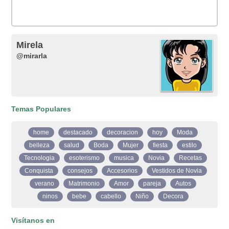
Mirela
@mirarla
Temas Populares
home
destacado
decoracion
hoy
Moda
belleza
salud
Boda
Mujer
fiesta
estilo
Tecnologia
esoterismo
musica
Novia
Recetas
Conquista
consejos
Accesorios
Vestidos de Novia
verano
Matrimonio
Amor
pareja
Autos
ninos
bebe
cabello
Niño
Decora
Visítanos en