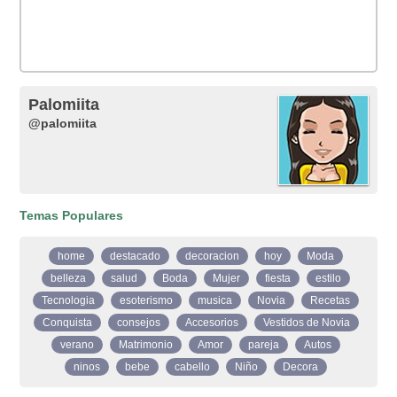
Palomiita
@palomiita
Temas Populares
home
destacado
decoracion
hoy
Moda
belleza
salud
Boda
Mujer
fiesta
estilo
Tecnologia
esoterismo
musica
Novia
Recetas
Conquista
consejos
Accesorios
Vestidos de Novia
verano
Matrimonio
Amor
pareja
Autos
ninos
bebe
cabello
Niño
Decora