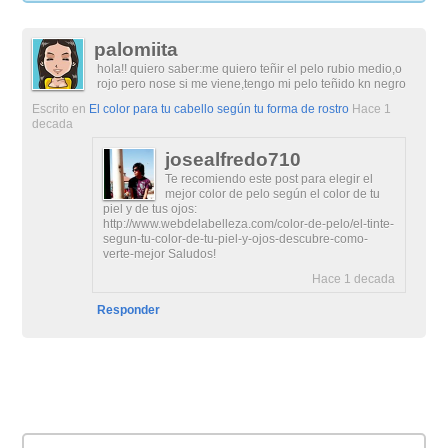
palomiita
hola!! quiero saber:me quiero teñir el pelo rubio medio,o
rojo pero nose si me viene,tengo mi pelo teñido kn negro
Escrito en
El color para tu cabello según tu forma de rostro
Hace 1
decada
josealfredo710
Te recomiendo este post para elegir el
mejor color de pelo según el color de tu
piel y de tus ojos:
http://www.webdelabelleza.com/color-de-pelo/el-tinte-
segun-tu-color-de-tu-piel-y-ojos-descubre-como-
verte-mejor Saludos!
Hace 1 decada
Responder