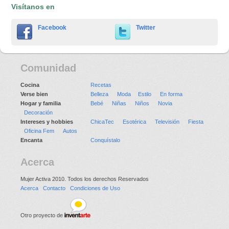
Visítanos en
Facebook
Twitter
Comunidad
Cocina
Recetas
Verse bien
Belleza
Moda
Estilo
En forma
Hogar y familia
Bebé
Niñas
Niños
Novia
Decoración
Intereses y hobbies
ChicaTec
Esotérica
Televisión
Fiesta
Oficina Fem
Autos
Encanta
Conquístalo
Acerca
Mujer Activa 2010. Todos los derechos Reservados
Acerca
Contacto
Condiciones de Uso
Otro proyecto de