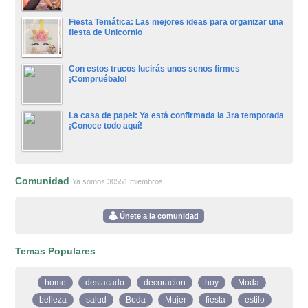
Fiesta Temática: Las mejores ideas para organizar una
fiesta de Unicornio
Con estos trucos lucirás unos senos firmes
¡Compruébalo!
La casa de papel: Ya está confirmada la 3ra temporada
¡Conoce todo aquí!
Comunidad
Ya somos 30551 miembros!
Únete a la comunidad
Temas Populares
home
destacado
decoracion
hoy
Moda
belleza
salud
Boda
Mujer
fiesta
estilo