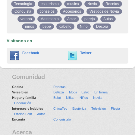
Tecnologia
esoterismo
musica
Novia
Recetas
Conquista
consejos
Accesorios
Vestidos de Novia
verano
Matrimonio
Amor
pareja
Autos
ninos
bebe
cabello
Niño
Decora
Visítanos en
Facebook
Twitter
Comunidad
Cocina
Recetas
Verse bien
Belleza
Moda
Estilo
En forma
Hogar y familia
Bebé
Niñas
Niños
Novia
Decoración
Intereses y hobbies
ChicaTec
Esotérica
Televisión
Fiesta
Oficina Fem
Autos
Encanta
Conquístalo
Acerca