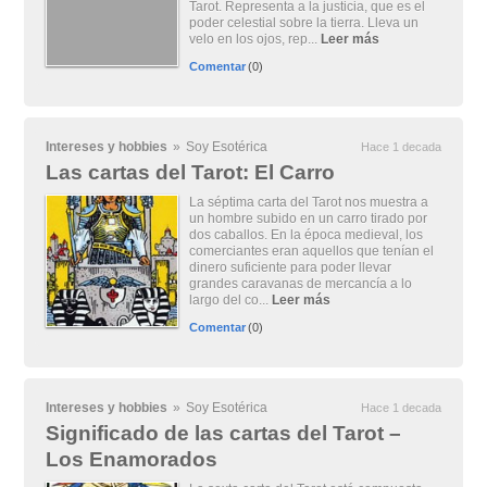
Tarot. Representa a la justicia, que es el
poder celestial sobre la tierra. Lleva un
velo en los ojos, rep...
Leer más
Comentar
(0)
Intereses y hobbies
»
Soy Esotérica
Hace 1 decada
Las cartas del Tarot: El Carro
La séptima carta del Tarot nos muestra a
un hombre subido en un carro tirado por
dos caballos. En la época medieval, los
comerciantes eran aquellos que tenían el
dinero suficiente para poder llevar
grandes caravanas de mercancía a lo
largo del co...
Leer más
Comentar
(0)
Intereses y hobbies
»
Soy Esotérica
Hace 1 decada
Significado de las cartas del Tarot –
Los Enamorados