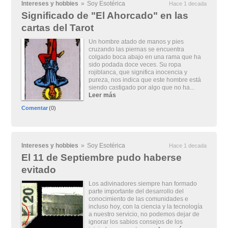
Intereses y hobbies
»
Soy Esotérica
Hace 1 decada
Significado de "El Ahorcado" en las
cartas del Tarot
Un hombre atado de manos y pies
cruzando las piernas se encuentra
colgado boca abajo en una rama que ha
sido podada doce veces. Su ropa
rojiblanca, que significa inocencia y
pureza, nos indica que este hombre está
siendo castigado por algo que no ha...
Leer más
Comentar
(0)
Intereses y hobbies
»
Soy Esotérica
Hace 1 decada
El 11 de Septiembre pudo haberse
evitado
Los adivinadores siempre han formado
parte importante del desarrollo del
conocimiento de las comunidades e
incluso hoy, con la ciencia y la tecnología
a nuestro servicio, no podemos dejar de
ignorar los sabios consejos de los