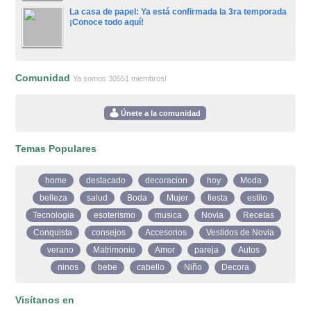
La casa de papel: Ya está confirmada la 3ra temporada
¡Conoce todo aquí!
Comunidad
Ya somos 30551 miembros!
Únete a la comunidad
Temas Populares
home
destacado
decoracion
hoy
Moda
belleza
salud
Boda
Mujer
fiesta
estilo
Tecnologia
esoterismo
musica
Novia
Recetas
Conquista
consejos
Accesorios
Vestidos de Novia
verano
Matrimonio
Amor
pareja
Autos
ninos
bebe
cabello
Niño
Decora
Visítanos en