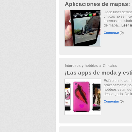
Aplicaciones de mapas: 
Hace unas semana
críticas no se hic
traemos un listad
de mapa...
Leer 
Comentar
(0)
Intereses y hobbies
»
Chicatec
¡Las apps de moda y esti
Está bien, lo adm
prácticamente ¡tod
hobbies están de
descargado. Defin
Comentar
(0)