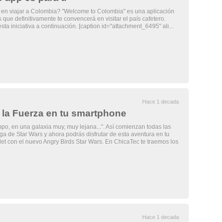
en viajar a Colombia? "Welcome to Colombia" es una aplicación
que definitivamente te convencerá en visitar el país cafetero.
ta iniciativa a continuación. [caption id="attachment_6495" ali...
Hace 1 decada
 la Fuerza en tu smartphone
o, en una galaxia muy, muy lejana...". Así comienzan todas las
aga de Star Wars y ahora podrás disfrutar de esta aventura en tu
et con el nuevo Angry Birds Star Wars. En ChicaTec te traemos los
Hace 1 decada