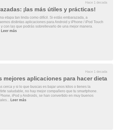
Hace 1 decada
zadas: ¡las más útiles y prácticas!
a etapa tan linda como difícil. Si estás embarazada, a
raemos distintas aplicaciones para Android y iPhone / iPod Touch
 y con las que podrás sobrellevarlo de una mejor manera.
.
Leer más
Hace 1 decada
 mejores aplicaciones para hacer dieta
 cerca y si lo que buscas es bajar unos kilos o tienes la
tirte saludable, no hay mejor compañero que tu smartphone.
iPhone, iPod y Androids, se han convertido en muy buenos
ales...
Leer más