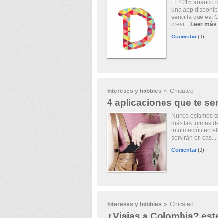
El 2015 arrancó c
una app disponibl
sencilla que es. 
crear...
Leer más
Comentar
(0)
Intereses y hobbies
»
Chicatec
4 aplicaciones que te se
Nunca estamos to
más las formas de
información en el
servirán en cas...
Comentar
(0)
Intereses y hobbies
»
Chicatec
¿Viajas a Colombia? este