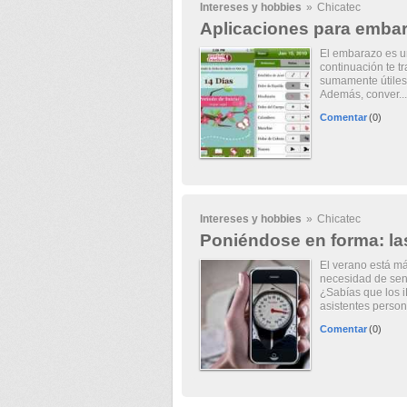
Intereses y hobbies
»
Chicatec
Aplicaciones para embara
El embarazo es un
continuación te t
sumamente útiles
Además, conver..
Comentar
(0)
Intereses y hobbies
»
Chicatec
Poniéndose en forma: las
El verano está más
necesidad de sen
¿Sabías que los 
asistentes person
Comentar
(0)