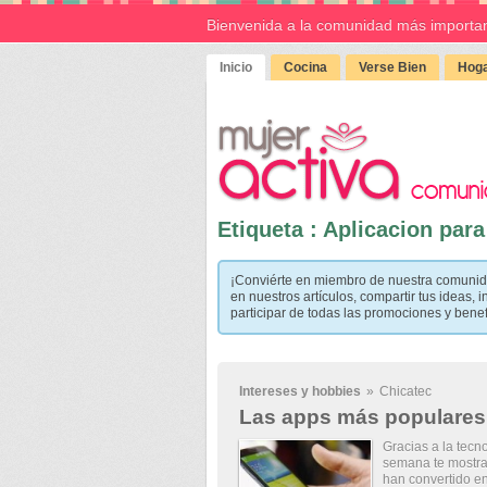
Bienvenida a la comunidad más importan
Inicio
Cocina
Verse Bien
Hoga
Etiqueta : Aplicacion par
¡Conviérte en miembro de nuestra comunid
en nuestros artículos, compartir tus ideas, i
participar de todas las promociones y bene
Intereses y hobbies
»
Chicatec
Las apps más populares
Gracias a la tecn
semana te mostra
han convertido e