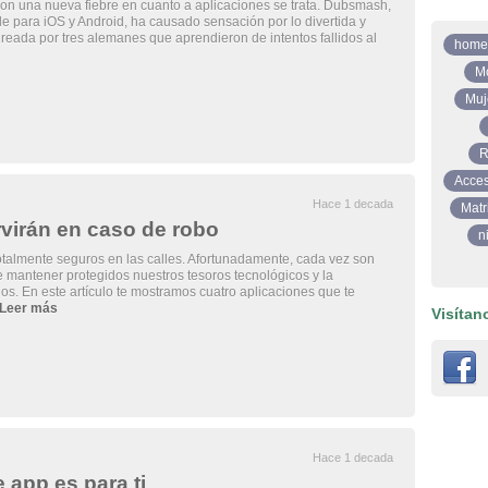
on una nueva fiebre en cuanto a aplicaciones se trata. Dubsmash,
e para iOS y Android, ha causado sensación por lo divertida y
Creada por tres alemanes que aprendieron de intentos fallidos al
home
M
Muj
R
Acces
Hace 1 decada
Matr
rvirán en caso de robo
n
talmente seguros en las calles. Afortunadamente, cada vez son
 mantener protegidos nuestros tesoros tecnológicos y la
los. En este artículo te mostramos cuatro aplicaciones que te
Leer más
Visítan
Hace 1 decada
 app es para ti