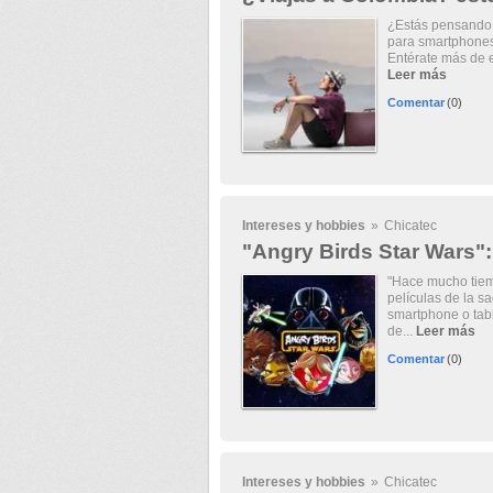
¿Estás pensando 
para smartphones 
Entérate más de es
Leer más
Comentar
(0)
Intereses y hobbies
»
Chicatec
"Angry Birds Star Wars":
"Hace mucho tiemp
películas de la s
smartphone o tabl
de...
Leer más
Comentar
(0)
Intereses y hobbies
»
Chicatec