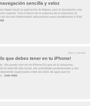
navegación sencilla y veloz
s Apple lanzó su aplicación de Mapas, pero la decepción y las
ieron esperar. Tras el fiasco de la empresa de la manzana, te
o de las más interesantes aplicaciones para smartphones y iPad
más
Hace 1 decada
lo que debes tener en tu iPhone!
ito. ¡No puedo vivir sin mi iPhone! Es que en él almaceno,
a mi vida! Mi vida social, mis actividades profesionales y mis
bidamente organizados entre las miles de apps que he
i...
Leer más