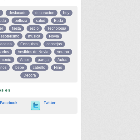
destacado
decoracion
hoy
oda
belleza
salud
Boda
er
fiesta
estilo
Tecnologia
esoterismo
musica
Novia
ecetas
Conquista
consejos
orios
Vestidos de Novia
verano
imonio
Amor
pareja
Autos
inos
bebe
cabello
Niño
Decora
os en
Facebook
Twitter