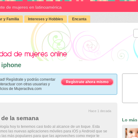
te de mujeres en latinoamérica
r y Familia
Intereses y Hobbies
Encanta
a iphone
ad! Regístrate y podrás comentar
Regístrate ahora mismo
nteractuar con otras usuarias y
ficios de Mujeractiva.com
Hace 1 decada
 de la semana
Lo más
ología hoy lo tenemos casi todo al alcance de un toque. Esta
mos las nuevas aplicaciones móviles para iOS y Android que se
n las más populares para que las aproveches como mejor te