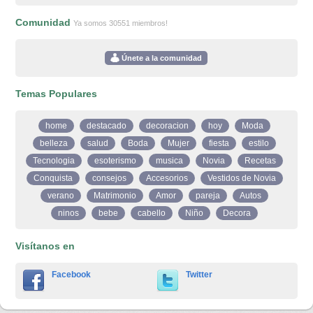
Comunidad
Ya somos 30551 miembros!
Únete a la comunidad
Temas Populares
home
destacado
decoracion
hoy
Moda
belleza
salud
Boda
Mujer
fiesta
estilo
Tecnologia
esoterismo
musica
Novia
Recetas
Conquista
consejos
Accesorios
Vestidos de Novia
verano
Matrimonio
Amor
pareja
Autos
ninos
bebe
cabello
Niño
Decora
Visítanos en
Facebook
Twitter