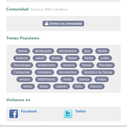
Comunidad
Ya somos 30551 miembros!
Únete a la comunidad
Temas Populares
home
destacado
decoracion
hoy
Moda
belleza
salud
Boda
Mujer
fiesta
estilo
Tecnologia
esoterismo
musica
Novia
Recetas
Conquista
consejos
Accesorios
Vestidos de Novia
verano
Matrimonio
Amor
pareja
Autos
ninos
bebe
cabello
Niño
Decora
Visítanos en
Facebook
Twitter