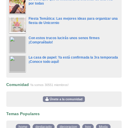
por todas
Fiesta Temática: Las mejores ideas para organizar una
fiesta de Unicornio
Con estos trucos lucirás unos senos firmes
¡Compruébalo!
La casa de papel: Ya está confirmada la 3ra temporada
¡Conoce todo aquí!
Comunidad
Ya somos 30551 miembros!
Únete a la comunidad
Temas Populares
home
destacado
decoracion
hoy
Moda