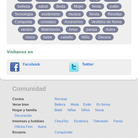
belleza
salud
Boda
Mujer
fiesta
estilo
Tecnologia
esoterismo
musica
Novia
Recetas
Conquista
consejos
Accesorios
Vestidos de Novia
verano
Matrimonio
Amor
pareja
Autos
ninos
bebe
cabello
Niño
Decora
Visítanos en
Facebook
Twitter
Comunidad
Cocina
Recetas
Verse bien
Belleza
Moda
Estilo
En forma
Hogar y familia
Bebé
Niñas
Niños
Novia
Decoración
Intereses y hobbies
ChicaTec
Esotérica
Televisión
Fiesta
Oficina Fem
Autos
Encanta
Conquístalo