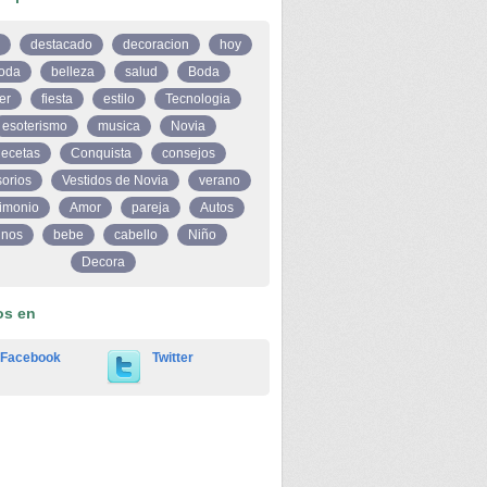
destacado
decoracion
hoy
oda
belleza
salud
Boda
er
fiesta
estilo
Tecnologia
esoterismo
musica
Novia
ecetas
Conquista
consejos
orios
Vestidos de Novia
verano
imonio
Amor
pareja
Autos
inos
bebe
cabello
Niño
Decora
os en
Facebook
Twitter