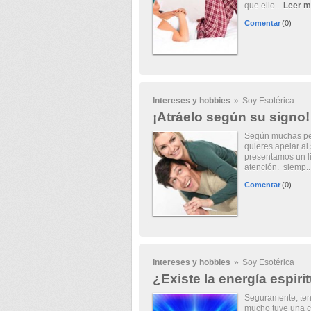
que ello...
Leer m
Comentar
(0)
Intereses y hobbies
»
Soy Esotérica
¡Atráelo según su signo!
Según muchas pers
quieres apelar al 
presentamos un li
atención. siemp..
Comentar
(0)
Intereses y hobbies
»
Soy Esotérica
¿Existe la energía espiri
Seguramente, ten
mucho tuve una c