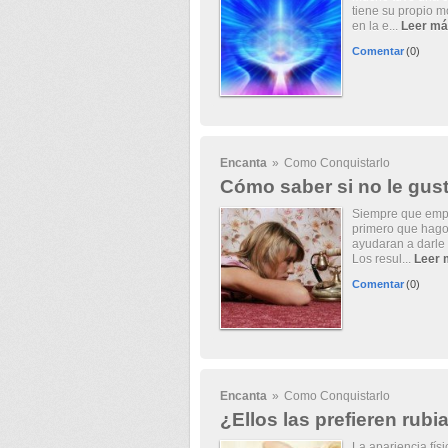
tiene su propio 
en la e...
Leer má
Comentar
(0)
Encanta
»
Como Conquistarlo
Cómo saber si no le gus
Siempre que empie
primero que hago
ayudaran a darle 
Los resul...
Leer 
Comentar
(0)
Encanta
»
Como Conquistarlo
¿Ellos las prefieren rubi
La apariencia fís