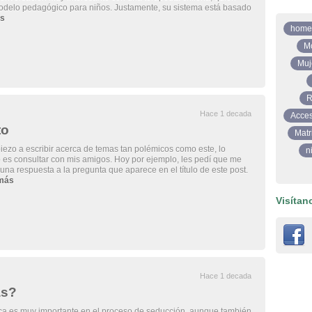
modelo pedagógico para niños. Justamente, su sistema está basado
s
home
M
Muj
R
Hace 1 decada
Acces
to
Matr
zo a escribir acerca de temas tan polémicos como este, lo
n
 es consultar con mis amigos. Hoy por ejemplo, les pedí que me
una respuesta a la pregunta que aparece en el título de este post.
más
Visítan
Hace 1 decada
as?
ica es muy importante en el proceso de seducción, aunque también