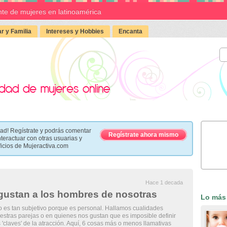
te de mujeres en latinoamérica
r y Familia
Intereses y Hobbies
Encanta
ad! Regístrate y podrás comentar
Regístrate ahora mismo
nteractuar con otras usuarias y
ficios de Mujeractiva.com
Hace 1 decada
 gustan a los hombres de nosotras
Lo más
 es tan subjetivo porque es personal. Hallamos cualidades
estras parejas o en quienes nos gustan que es imposible definir
s 'claves' de la atracción. Aquí, 6 cosas más o menos llamativas