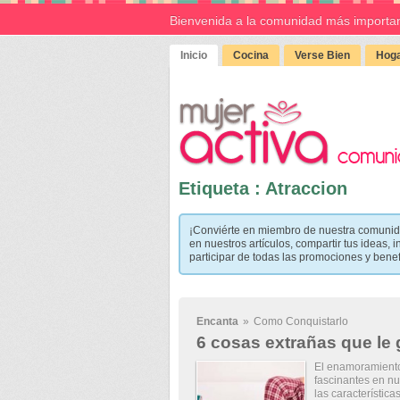
Bienvenida a la comunidad más importan
Inicio
Cocina
Verse Bien
Hoga
Etiqueta : Atraccion
¡Conviérte en miembro de nuestra comunid
en nuestros artículos, compartir tus ideas, i
participar de todas las promociones y bene
Encanta
»
Como Conquistarlo
6 cosas extrañas que le
El enamoramiento
fascinantes en nu
las característica