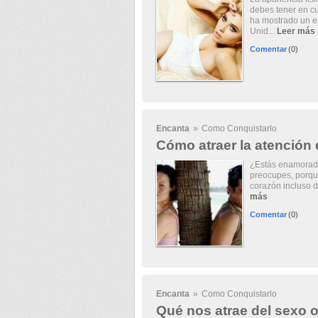
debes tener en cu
ha mostrado un es
Unid...
Leer más
Comentar
(0)
Encanta
»
Como Conquistarlo
Cómo atraer la atención 
¿Estás enamorada
preocupes, porqu
corazón incluso de
más
Comentar
(0)
Encanta
»
Como Conquistarlo
Qué nos atrae del sexo 