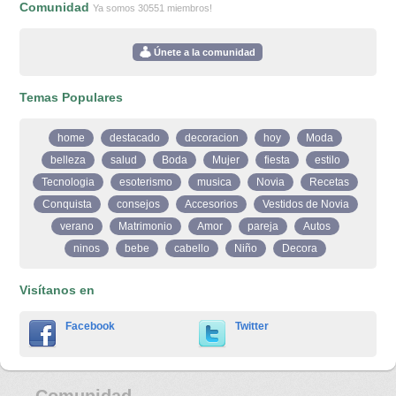
Comunidad
Ya somos 30551 miembros!
Únete a la comunidad
Temas Populares
home
destacado
decoracion
hoy
Moda
belleza
salud
Boda
Mujer
fiesta
estilo
Tecnologia
esoterismo
musica
Novia
Recetas
Conquista
consejos
Accesorios
Vestidos de Novia
verano
Matrimonio
Amor
pareja
Autos
ninos
bebe
cabello
Niño
Decora
Visítanos en
Facebook
Twitter