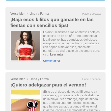
Verse bien
»
Linea y Forma
Hace 1 decada
¡Baja esos kilitos que ganaste en las
fiestas con sencillos tips!
Es difícil resistirse a los apetitosos potajes
de fiestas de fin de año, seguramente al
igual que yo, has degustados deliciosos
manjares como pavo al horno, ensaladas
con papas o mayonesas, chocolate,
panetón. Lo disfrutaste en diciembre pero,
ya ...
Leer más
Comentar
(0)
Verse bien
»
Linea y Forma
Hace 1 decada
¡Quiero adelgazar para el verano!
¡Este es el deseo de todas! El verano ya
se acerca, y no vemos la hora de disfrutar
de la playa . sin embargo, algo de miedo
nos embaga cuando nos damos cuenta
que hemos ganado algunos kilitos en el
invierno, cortesía del chocolatito caliente y