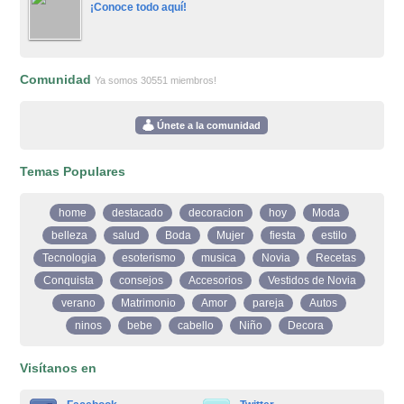
¡Conoce todo aquí!
Comunidad
Ya somos 30551 miembros!
Únete a la comunidad
Temas Populares
home
destacado
decoracion
hoy
Moda
belleza
salud
Boda
Mujer
fiesta
estilo
Tecnologia
esoterismo
musica
Novia
Recetas
Conquista
consejos
Accesorios
Vestidos de Novia
verano
Matrimonio
Amor
pareja
Autos
ninos
bebe
cabello
Niño
Decora
Visítanos en