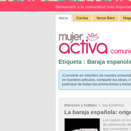
Bienvenida a la comunidad más importan
Inicio
Cocina
Verse Bien
Hoga
Etiqueta : Baraja espanol
¡Conviérte en miembro de nuestra comunid
en nuestros artículos, compartir tus ideas, i
participar de todas las promociones y bene
Intereses y hobbies
»
Soy Esotérica
La baraja española: orig
Los naipes no sol
de adivinación del
que conocemos. 