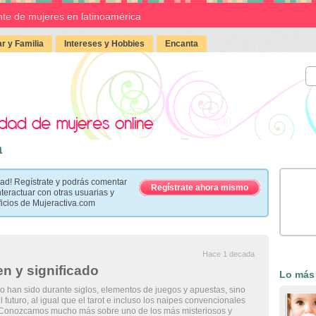
te de mujeres en latinoamérica
r y Familia
Intereses y Hobbies
Encanta
a
ad! Regístrate y podrás comentar
Regístrate ahora mismo
nteractuar con otras usuarias y
ficios de Mujeractiva.com
Hace 1 decada
en y significado
Lo más
o han sido durante siglos, elementos de juegos y apuestas, sino
 futuro, al igual que el tarot e incluso los naipes convencionales
Conozcamos mucho más sobre uno de los más misteriosos y