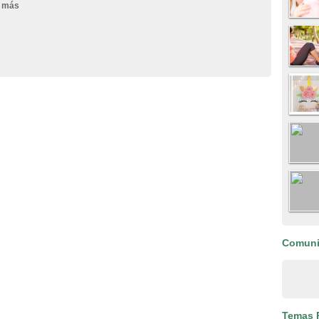
 más
Comun
Temas 