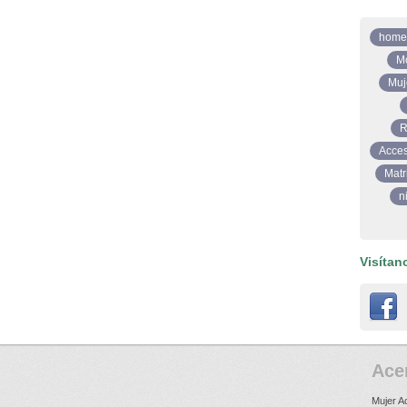
home
M
Muj
R
Acces
Matr
n
Visítan
Ace
Mujer A