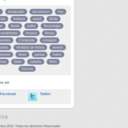
destacado
decoracion
hoy
oda
belleza
salud
Boda
er
fiesta
estilo
Tecnologia
esoterismo
musica
Novia
ecetas
Conquista
consejos
orios
Vestidos de Novia
verano
imonio
Amor
pareja
Autos
inos
bebe
cabello
Niño
Decora
os en
Facebook
Twitter
rca
ctiva 2010. Todos los derechos Reservados