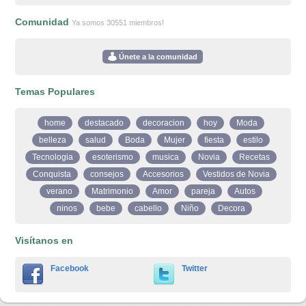
Comunidad
Ya somos 30551 miembros!
Únete a la comunidad
Temas Populares
home
destacado
decoracion
hoy
Moda
belleza
salud
Boda
Mujer
fiesta
estilo
Tecnologia
esoterismo
musica
Novia
Recetas
Conquista
consejos
Accesorios
Vestidos de Novia
verano
Matrimonio
Amor
pareja
Autos
ninos
bebe
cabello
Niño
Decora
Visítanos en
Facebook
Twitter