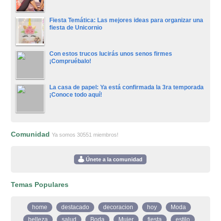
Fiesta Temática: Las mejores ideas para organizar una
fiesta de Unicornio
Con estos trucos lucirás unos senos firmes
¡Compruébalo!
La casa de papel: Ya está confirmada la 3ra temporada
¡Conoce todo aquí!
Comunidad
Ya somos 30551 miembros!
Únete a la comunidad
Temas Populares
home
destacado
decoracion
hoy
Moda
belleza
salud
Boda
Mujer
fiesta
estilo