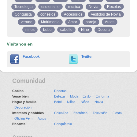
Tecnologia
esoterismo
musica
Novia
Recetas
Conquista
consejos
Accesorios
Vestidos de Novia
verano
Matrimonio
Amor
pareja
Autos
ninos
bebe
cabello
Niño
Decora
Visítanos en
Facebook
Twitter
Comunidad
Cocina
Recetas
Verse bien
Belleza
Moda
Estilo
En forma
Hogar y familia
Bebé
Niñas
Niños
Novia
Decoración
Intereses y hobbies
ChicaTec
Esotérica
Televisión
Fiesta
Oficina Fem
Autos
Encanta
Conquístalo