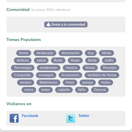
Comunidad
Ya somos 30551 miembros!
Únete a la comunidad
Temas Populares
home
destacado
decoracion
hoy
Moda
belleza
salud
Boda
Mujer
fiesta
estilo
Tecnologia
esoterismo
musica
Novia
Recetas
Conquista
consejos
Accesorios
Vestidos de Novia
verano
Matrimonio
Amor
pareja
Autos
ninos
bebe
cabello
Niño
Decora
Visítanos en
Facebook
Twitter