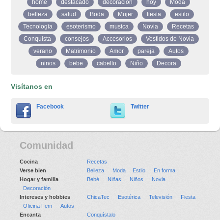
home
destacado
decoracion
hoy
Moda
belleza
salud
Boda
Mujer
fiesta
estilo
Tecnologia
esoterismo
musica
Novia
Recetas
Conquista
consejos
Accesorios
Vestidos de Novia
verano
Matrimonio
Amor
pareja
Autos
ninos
bebe
cabello
Niño
Decora
Visítanos en
Facebook
Twitter
Comunidad
Cocina
Recetas
Verse bien
Belleza
Moda
Estilo
En forma
Hogar y familia
Bebé
Niñas
Niños
Novia
Decoración
Intereses y hobbies
ChicaTec
Esotérica
Televisión
Fiesta
Oficina Fem
Autos
Encanta
Conquístalo