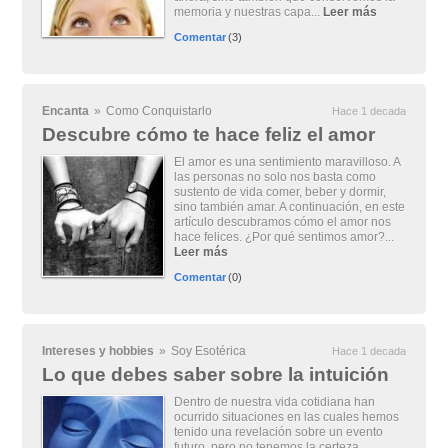
memoria y nuestras capa...
Leer más
Comentar
(3)
Encanta
»
Como Conquistarlo
Hace 1 decada
Descubre cómo te hace feliz el amor
El amor es una sentimiento maravilloso. A
las personas no solo nos basta como
sustento de vida comer, beber y dormir,
sino también amar. A continuación, en este
artículo descubramos cómo el amor nos
hace felices. ¿Por qué sentimos amor?...
Leer más
Comentar
(0)
Intereses y hobbies
»
Soy Esotérica
Hace 1 decada
Lo que debes saber sobre la intuición
Dentro de nuestra vida cotidiana han
ocurrido situaciones en las cuales hemos
tenido una revelación sobre un evento
futuro, pero no tenemos la certeza