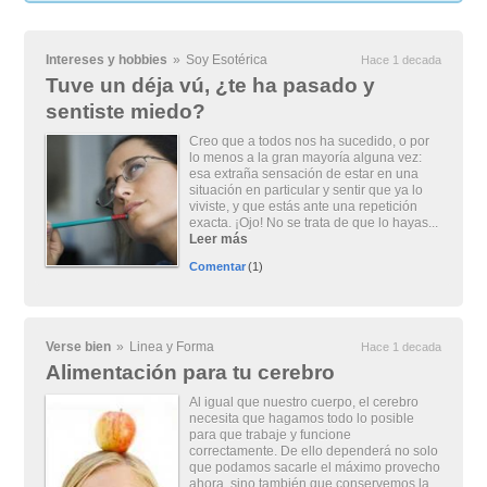
Intereses y hobbies
»
Soy Esotérica
Hace 1 decada
Tuve un déja vú, ¿te ha pasado y
sentiste miedo?
Creo que a todos nos ha sucedido, o por
lo menos a la gran mayoría alguna vez:
esa extraña sensación de estar en una
situación en particular y sentir que ya lo
viviste, y que estás ante una repetición
exacta. ¡Ojo! No se trata de que lo hayas...
Leer más
Comentar
(1)
Verse bien
»
Linea y Forma
Hace 1 decada
Alimentación para tu cerebro
Al igual que nuestro cuerpo, el cerebro
necesita que hagamos todo lo posible
para que trabaje y funcione
correctamente. De ello dependerá no solo
que podamos sacarle el máximo provecho
ahora, sino también que conservemos la