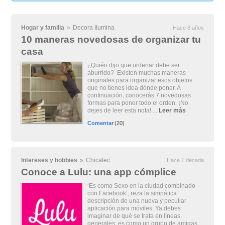
Hogar y familia
»
Decora Ilumina
Hace 8 años
10 maneras novedosas de organizar tu
casa
¿Quién dijo que ordenar debe ser
aburrido? Existen muchas maneras
originales para organizar esos objetos
que no tienes idea dónde poner. A
continuación, conocerás 7 novedosas
formas para poner todo el orden. ¡No
dejes de leer esta nota! ...
Leer más
Comentar
(20)
Intereses y hobbies
»
Chicatec
Hace 1 decada
Conoce a Lulu: una app cómplice
‘Es como Sexo en la ciudad combinado
con Facebook’, reza la simpática
descripción de una nueva y peculiar
aplicación para móviles. Ya debes
imaginar de qué se trata en líneas
generales: es como un grupo de amigas