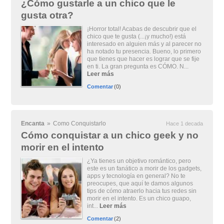
¿Cómo gustarle a un chico que le
gusta otra?
¡Horror total! Acabas de descubrir que el
chico que te gusta (...¡y mucho!) está
interesado en alguien más y al parecer no
ha notado tu presencia. Bueno, lo primero
que tienes que hacer es lograr que se fije
en ti. La gran pregunta es CÓMO. N...
Leer más
Comentar
(0)
Encanta
»
Como Conquistarlo
Hace 1 decada
Cómo conquistar a un chico geek y no
morir en el intento
¿Ya tienes un objetivo romántico, pero
este es un fanático a morir de los gadgets,
apps y tecnología en general? No te
preocupes, que aquí te damos algunos
tips de cómo atraerlo hacia tus redes sin
morir en el intento. Es un chico guapo,
int...
Leer más
Comentar
(2)