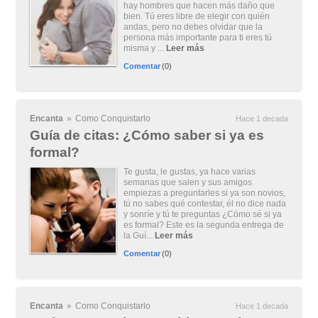
hay hombres que hacen más daño que
bien. Tú eres libre de elegir con quién
andas, pero no debes olvidar que la
persona más importante para ti eres tú
misma y ...
Leer más
Comentar
(0)
Encanta
»
Como Conquistarlo
Hace 1 decada
Guía de citas: ¿Cómo saber si ya es
formal?
Te gusta, le gustas, ya hace varias
semanas que salen y sus amigos
empiezas a preguntarles si ya son novios,
tú no sabes qué contestar, él no dice nada
y sonríe y tú te preguntas ¿Cómo sé si ya
es formal? Este es la segunda entrega de
la Guí...
Leer más
Comentar
(0)
Encanta
»
Como Conquistarlo
Hace 1 decada