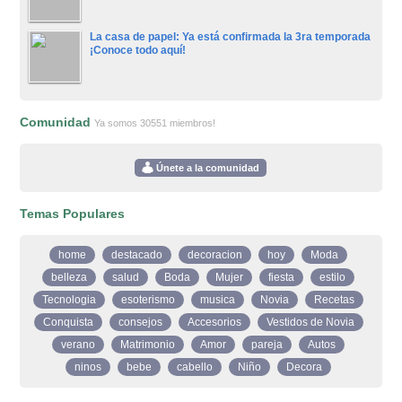
La casa de papel: Ya está confirmada la 3ra temporada
¡Conoce todo aquí!
Comunidad
Ya somos 30551 miembros!
Únete a la comunidad
Temas Populares
home
destacado
decoracion
hoy
Moda
belleza
salud
Boda
Mujer
fiesta
estilo
Tecnologia
esoterismo
musica
Novia
Recetas
Conquista
consejos
Accesorios
Vestidos de Novia
verano
Matrimonio
Amor
pareja
Autos
ninos
bebe
cabello
Niño
Decora