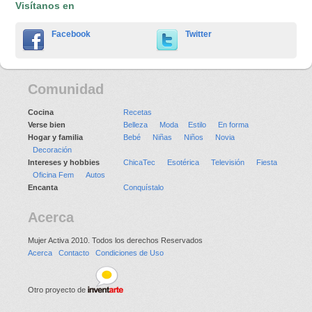
Visítanos en
Facebook
Twitter
Comunidad
Cocina
Recetas
Verse bien
Belleza
Moda
Estilo
En forma
Hogar y familia
Bebé
Niñas
Niños
Novia
Decoración
Intereses y hobbies
ChicaTec
Esotérica
Televisión
Fiesta
Oficina Fem
Autos
Encanta
Conquístalo
Acerca
Mujer Activa 2010. Todos los derechos Reservados
Acerca
Contacto
Condiciones de Uso
Otro proyecto de