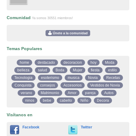
Comunidad
Ya somos 30551 miembros!
Únete a la comunidad
Temas Populares
home
destacado
decoracion
hoy
Moda
belleza
salud
Boda
Mujer
fiesta
estilo
Tecnologia
esoterismo
musica
Novia
Recetas
Conquista
consejos
Accesorios
Vestidos de Novia
verano
Matrimonio
Amor
pareja
Autos
ninos
bebe
cabello
Niño
Decora
Visítanos en
Facebook
Twitter