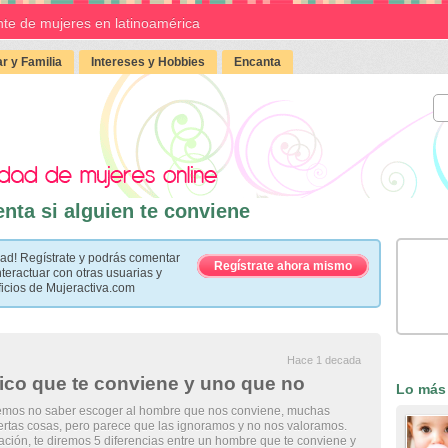
te de mujeres en latinoamérica
r y Familia
Intereses y Hobbies
Encanta
nta si alguien te conviene
ad! Regístrate y podrás comentar
Regístrate ahora mismo
nteractuar con otras usuarias y
ficios de Mujeractiva.com
Hace 1 decada
hico que te conviene y uno que no
Lo más
mos no saber escoger al hombre que nos conviene, muchas
ertas cosas, pero parece que las ignoramos y no nos valoramos.
ación, te diremos 5 diferencias entre un hombre que te conviene y