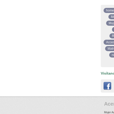
home
M
Muj
R
Acces
Matr
n
Visítan
Ace
Mujer A