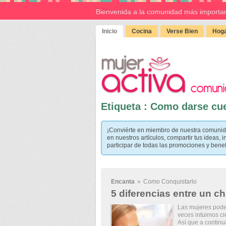
Bienvenida a la comunidad más importan
Inicio
Cocina
Verse Bien
Hoga
Etiqueta : Como darse cue
¡Conviérte en miembro de nuestra comunid
en nuestros artículos, compartir tus ideas, i
participar de todas las promociones y bene
Encanta
»
Como Conquistarlo
5 diferencias entre un c
Las mujeres pode
veces intuimos ci
Así que a continu