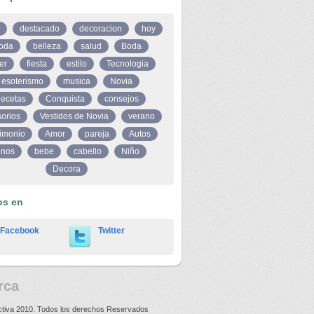
destacado
decoracion
hoy
oda
belleza
salud
Boda
er
fiesta
estilo
Tecnologia
esoterismo
musica
Novia
ecetas
Conquista
consejos
orios
Vestidos de Novia
verano
imonio
Amor
pareja
Autos
inos
bebe
cabello
Niño
Decora
os en
Facebook
Twitter
rca
ctiva 2010. Todos los derechos Reservados