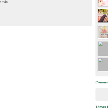
r más
Comun
Temas 