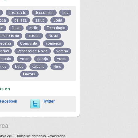
destacado
decoracion
hoy
oda
belleza
salud
Boda
er
fiesta
estilo
Tecnologia
esoterismo
musica
Novia
ecetas
Conquista
consejos
orios
Vestidos de Novia
verano
imonio
Amor
pareja
Autos
inos
bebe
cabello
Niño
Decora
os en
Facebook
Twitter
rca
ctiva 2010. Todos los derechos Reservados