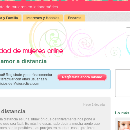
te de mujeres en latinoamérica
r y Familia
Intereses y Hobbies
Encanta
 amor a distancia
ad! Regístrate y podrás comentar
Regístrate ahora mismo
nteractuar con otras usuarias y
ficios de Mujeractiva.com
Hace 1 decada
 distancia
Lo más
la distancia es una situación que definitivamente nos pone a
ce que sea fácil. Es más he escuchado decir a mucha gente que
iones son imposibles. Las parejas en muchos casos prefieren