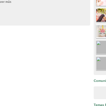
Leer más
Comun
Temas 