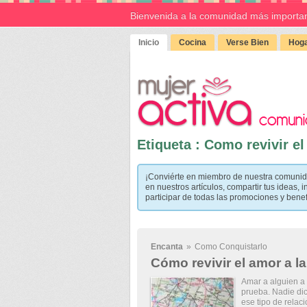
Bienvenida a la comunidad más importan
Inicio
Cocina
Verse Bien
Hoga
Etiqueta : Como revivir el
¡Conviérte en miembro de nuestra comunid
en nuestros artículos, compartir tus ideas, i
participar de todas las promociones y bene
Encanta
»
Como Conquistarlo
Cómo revivir el amor a la
Amar a alguien a 
prueba. Nadie di
ese tipo de relac