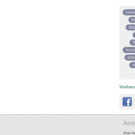
home
M
Muj
R
Acces
Matr
n
Visítan
Ace
Mujer A