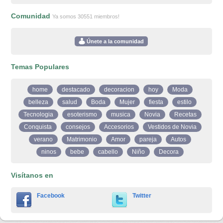
Comunidad
Ya somos 30551 miembros!
Únete a la comunidad
Temas Populares
home
destacado
decoracion
hoy
Moda
belleza
salud
Boda
Mujer
fiesta
estilo
Tecnologia
esoterismo
musica
Novia
Recetas
Conquista
consejos
Accesorios
Vestidos de Novia
verano
Matrimonio
Amor
pareja
Autos
ninos
bebe
cabello
Niño
Decora
Visítanos en
Facebook
Twitter