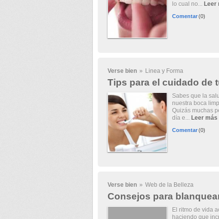
lo cual no...
Leer
Comentar
(0)
Verse bien
»
Linea y Forma
Tips para el cuidado de 
Sabes que la sal
nuestra boca limp
Quizás muchas pe
día e...
Leer más
Comentar
(0)
Verse bien
»
Web de la Belleza
Consejos para blanquear
El ritmo de vida 
haciendo que inc