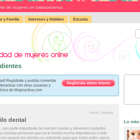
te de mujeres en latinoamérica
r y Familia
Intereses y Hobbies
Encanta
 dientes
ad! Regístrate y podrás comentar
Regístrate ahora mismo
nteractuar con otras usuarias y
ficios de Mujeractiva.com
Hace 1 decada
ilo dental
Lo más
.. son parte importante de nuestro cuerpo y debemos cuidarlos
y muchas personas que no le toman mucha importancia a este
con lavarse los dientes es suficiente para que éstos estén sanos,