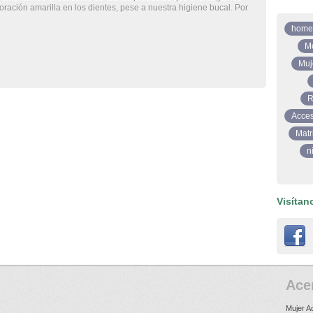
ración amarilla en los dientes, pese a nuestra higiene bucal. Por
home
M
Muj
R
Acces
Matr
n
Visítan
Ace
Mujer A