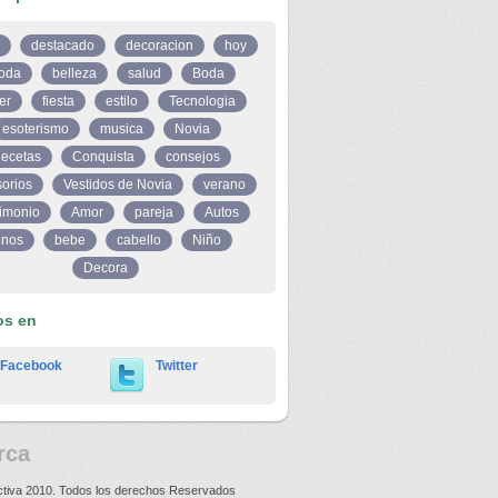
destacado
decoracion
hoy
oda
belleza
salud
Boda
er
fiesta
estilo
Tecnologia
esoterismo
musica
Novia
ecetas
Conquista
consejos
orios
Vestidos de Novia
verano
imonio
Amor
pareja
Autos
inos
bebe
cabello
Niño
Decora
os en
Facebook
Twitter
rca
ctiva 2010. Todos los derechos Reservados