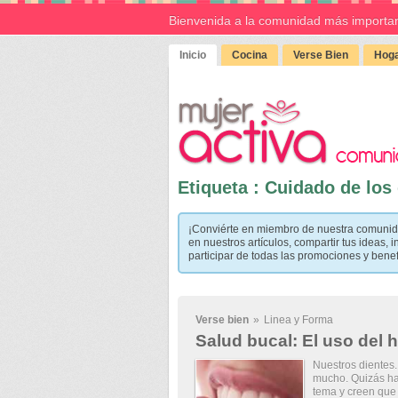
Bienvenida a la comunidad más importan
Inicio
Cocina
Verse Bien
Hoga
Etiqueta : Cuidado de los
¡Conviérte en miembro de nuestra comunid
en nuestros artículos, compartir tus ideas, i
participar de todas las promociones y bene
Verse bien
»
Linea y Forma
Salud bucal: El uso del h
Nuestros dientes.
mucho. Quizás ha
tema y creen que 