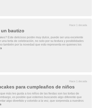
Hace 1 decada
 un bautizo
kes? Este delicioso postre muy dulce, puede ser una excelente
 una torta de celebración, no solo por su textura y posibilidades
no también por la novedad que esto representa en quienes los
ás
Hace 1 decada
upcakes para cumpleaños de niños
que más les gusta a los niños de las fiestas son las tortas de
embargo, es posible que estemos buscando algo diferente que
ntar algo divertido y colorido a la vez, que sorprenda a nuestros
s