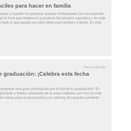
iles para hacer en familia
 lados y cuando los pruebas quedas embelesado con su exquisito
egó la hora que empieces a producir tus propios cupcakes y de esta
 todo lo que gastas en estos deliciosos postres a diario. Es más
Hace 1 decada
e graduación: ¡Celebra esta fecha
reparar una gran celebración por el día de tu graduación? Es
ortante y debes celebrarlo de la mejor manera, por eso en este
des ideas para la decoración y el catering ¡No puedes perderte