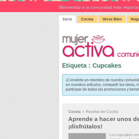
Bienvenida a la comunidad más importan
Inicio
Cocina
Verse Bien
Hoga
Etiqueta : Cupcakes
¡Conviérte en miembro de nuestra comunid
en nuestros artículos, compartir tus ideas, i
participar de todas las promociones y bene
Cocina
»
Recetas de Cocina
Aprende a hacer unos de
¡disfrútalos!
Los cupcakes son 