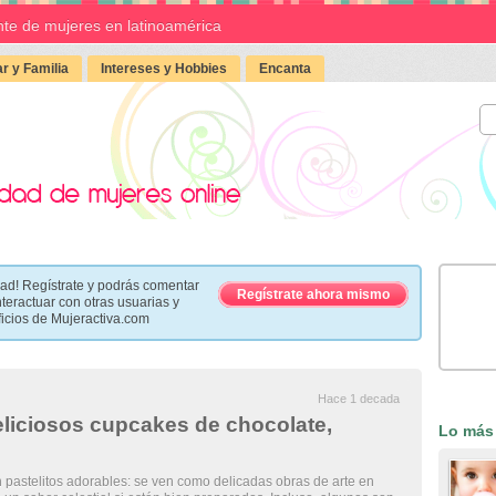
te de mujeres en latinoamérica
r y Familia
Intereses y Hobbies
Encanta
ad! Regístrate y podrás comentar
Regístrate ahora mismo
nteractuar con otras usuarias y
ficios de Mujeractiva.com
Hace 1 decada
liciosos cupcakes de chocolate,
Lo más
pastelitos adorables: se ven como delicadas obras de arte en