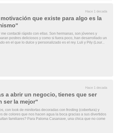
Hace 1 decada
otivación que existe para algo es la
 mismo"
 y me contacté rápido con ellas. Son hermanas, son jóvenes y
aran postres deliciosos y como si fuera poco, han desarrollado un
 en el que lo dulce y personalizado es el rey. Luli y Pily (Lour...
Hace 1 decada
 a abrir un negocio, tienes que ser
n ser la mejor"
s, con look de minitortas decoradas con frosting (cobertura) y
les de colores que nos hacen agua la boca gracias a sus divertidos
esultan familiares? Para Paloma Casanave, una chica que no come