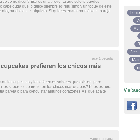
dulce como dicen? Esa es una pregunta que sólo tú puedes
o cabe duda que lo dulce siempre es riquísimo y un toque de este
 alegrar el día a cualquiera. Si quieres enamorar más a tu pareja
home
M
Muj
R
Acces
Hace 1 decada
Matr
 cupcakes prefieren los chicos más
n
tan los cupcakes y los diferentes sabores que existen; pero...
n los sabores que prefieren los chicos más guapos? Pues es hora
Visítan
tra pareja o para conquistar algunos corazones. Así que acá te
Hace 1 decada