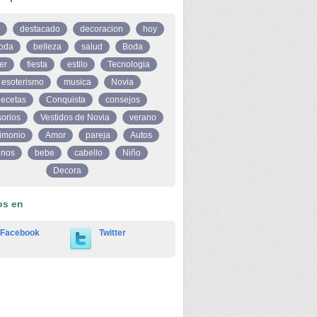
destacado
decoracion
hoy
oda
belleza
salud
Boda
er
fiesta
estilo
Tecnologia
esoterismo
musica
Novia
ecetas
Conquista
consejos
orios
Vestidos de Novia
verano
imonio
Amor
pareja
Autos
inos
bebe
cabello
Niño
Decora
os en
Facebook
Twitter