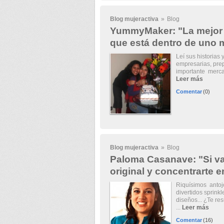
Blog mujeractiva
»
Blog
YummyMaker: "La mejor m
que está dentro de uno
Leí sus historias
empresarias, prep
importante mercado
Leer más
Comentar
(0)
Blog mujeractiva
»
Blog
Paloma Casanave: "Si vas
original y concentrarte e
Riquísimos antojo
divertidos sprink
diseños... ¿Te r
...
Leer más
Comentar
(16)