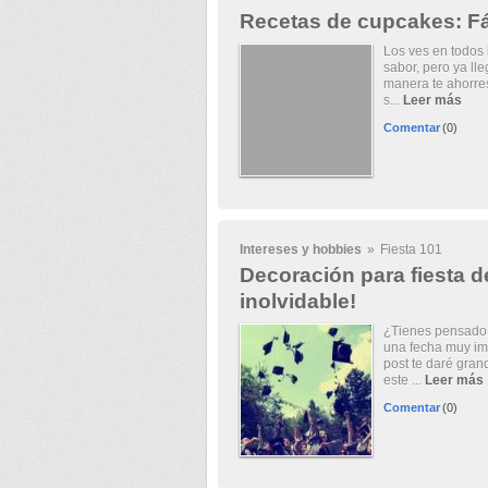
Recetas de cupcakes: Fác
Los ves en todos
sabor, pero ya ll
manera te ahorres
s...
Leer más
Comentar
(0)
Intereses y hobbies
»
Fiesta 101
Decoración para fiesta d
inolvidable!
¿Tienes pensado p
una fecha muy imp
post te daré gran
este ...
Leer más
Comentar
(0)