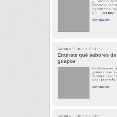
¿El amor es tan 
responder, pero n
ingrediente puede
pue...
Leer más
Comentar
(0)
Cocina
»
Recetas de Cocina
Entérate qué sabores de
guapos
A todas nos encan
¿sabes cuáles so
de engreír a nues
mos...
Leer más
Comentar
(0)
Cocina
»
Recetas de Cocina