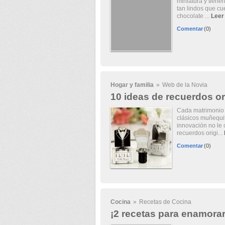
miniatura y tiene
tan lindos que cu
chocolate ...
Leer
Comentar
(0)
Hogar y familia
»
Web de la Novia
10 ideas de recuerdos or
Cada matrimonio 
clásicos muñequit
innovación no le 
recuerdos origi...
Comentar
(0)
Cocina
»
Recetas de Cocina
¡2 recetas para enamorar