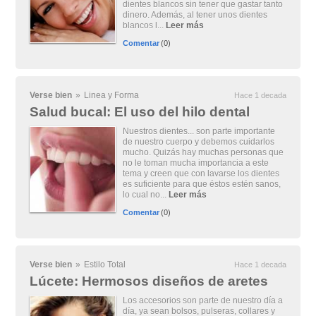
dientes blancos sin tener que gastar tanto
dinero. Además, al tener unos dientes
blancos l...
Leer más
Comentar
(0)
Verse bien
»
Linea y Forma
Hace 1 decada
Salud bucal: El uso del hilo dental
Nuestros dientes... son parte importante
de nuestro cuerpo y debemos cuidarlos
mucho. Quizás hay muchas personas que
no le toman mucha importancia a este
tema y creen que con lavarse los dientes
es suficiente para que éstos estén sanos,
lo cual no...
Leer más
Comentar
(0)
Verse bien
»
Estilo Total
Hace 1 decada
Lúcete: Hermosos diseños de aretes
Los accesorios son parte de nuestro día a
día, ya sean bolsos, pulseras, collares y