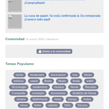
¡Compruébalo!
La casa de papel: Ya está confirmada la 3ra temporada
¡Conoce todo aquí!
Comunidad
Ya somos 30551 miembros!
Únete a la comunidad
Temas Populares
home
destacado
decoracion
hoy
Moda
belleza
salud
Boda
Mujer
fiesta
estilo
Tecnologia
esoterismo
musica
Novia
Recetas
Conquista
consejos
Accesorios
Vestidos de Novia
verano
Matrimonio
Amor
pareja
Autos
ninos
bebe
cabello
Niño
Decora