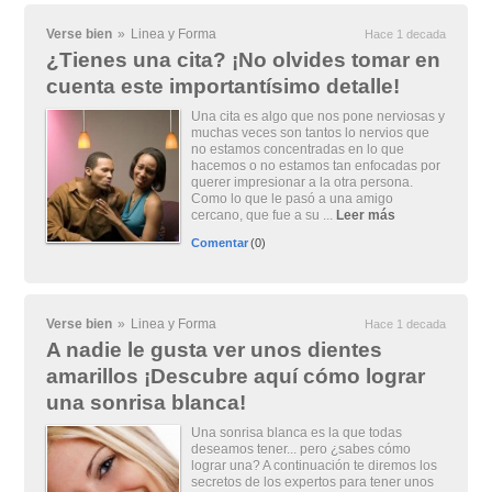
Verse bien
»
Linea y Forma
Hace 1 decada
¿Tienes una cita? ¡No olvides tomar en
cuenta este importantísimo detalle!
Una cita es algo que nos pone nerviosas y
muchas veces son tantos lo nervios que
no estamos concentradas en lo que
hacemos o no estamos tan enfocadas por
querer impresionar a la otra persona.
Como lo que le pasó a una amigo
cercano, que fue a su ...
Leer más
Comentar
(0)
Verse bien
»
Linea y Forma
Hace 1 decada
A nadie le gusta ver unos dientes
amarillos ¡Descubre aquí cómo lograr
una sonrisa blanca!
Una sonrisa blanca es la que todas
deseamos tener... pero ¿sabes cómo
lograr una? A continuación te diremos los
secretos de los expertos para tener unos