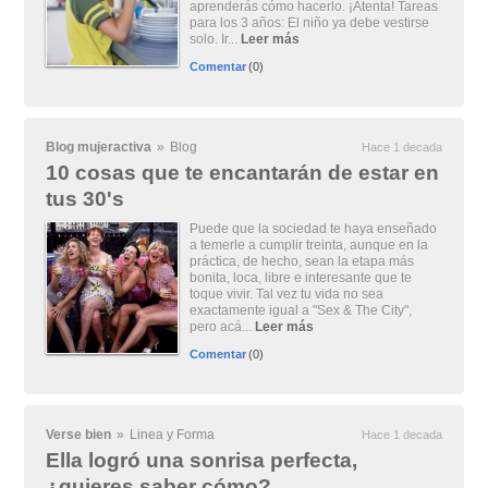
aprenderás cómo hacerlo. ¡Atenta! Tareas
para los 3 años: El niño ya debe vestirse
solo. Ir...
Leer más
Comentar
(0)
Blog mujeractiva
»
Blog
Hace 1 decada
10 cosas que te encantarán de estar en
tus 30's
Puede que la sociedad te haya enseñado
a temerle a cumplir treinta, aunque en la
práctica, de hecho, sean la etapa más
bonita, loca, libre e interesante que te
toque vivir. Tal vez tu vida no sea
exactamente igual a "Sex & The City",
pero acá...
Leer más
Comentar
(0)
Verse bien
»
Linea y Forma
Hace 1 decada
Ella logró una sonrisa perfecta,
¿quieres saber cómo?