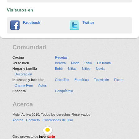
Visítanos en
Facebook
Twitter
Comunidad
Cocina
Recetas
Verse bien
Belleza
Moda
Estilo
En forma
Hogar y familia
Bebé
Niñas
Niños
Novia
Decoración
Intereses y hobbies
ChicaTec
Esotérica
Televisión
Fiesta
Oficina Fem
Autos
Encanta
Conquístalo
Acerca
Mujer Activa 2010. Todos los derechos Reservados
Acerca
Contacto
Condiciones de Uso
Otro proyecto de