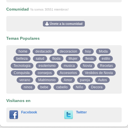
Comunidad
Ya somos 30551 miembros!
Únete a la comunidad
Temas Populares
home
destacado
decoracion
hoy
Moda
belleza
salud
Boda
Mujer
fiesta
estilo
Tecnologia
esoterismo
musica
Novia
Recetas
Conquista
consejos
Accesorios
Vestidos de Novia
verano
Matrimonio
Amor
pareja
Autos
ninos
bebe
cabello
Niño
Decora
Visítanos en
Facebook
Twitter