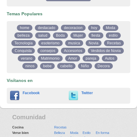
Temas Populares
home
destacado
decoracion
hoy
Moda
belleza
salud
Boda
Mujer
fiesta
estilo
Tecnologia
esoterismo
musica
Novia
Recetas
Conquista
consejos
Accesorios
Vestidos de Novia
verano
Matrimonio
Amor
pareja
Autos
ninos
bebe
cabello
Niño
Decora
Visítanos en
Facebook
Twitter
Comunidad
Cocina
Recetas
Verse bien
Belleza
Moda
Estilo
En forma