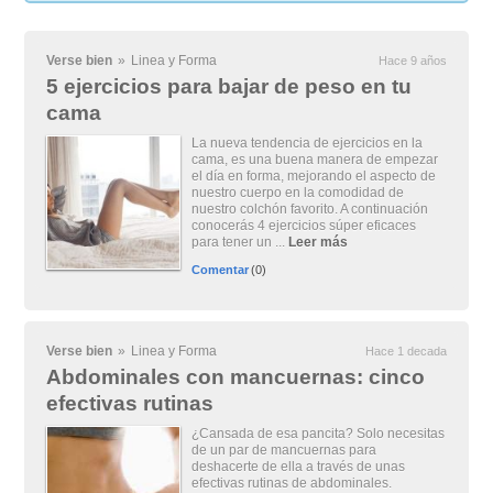
Verse bien
»
Linea y Forma
Hace 9 años
5 ejercicios para bajar de peso en tu
cama
La nueva tendencia de ejercicios en la
cama, es una buena manera de empezar
el día en forma, mejorando el aspecto de
nuestro cuerpo en la comodidad de
nuestro colchón favorito. A continuación
conocerás 4 ejercicios súper eficaces
para tener un ...
Leer más
Comentar
(0)
Verse bien
»
Linea y Forma
Hace 1 decada
Abdominales con mancuernas: cinco
efectivas rutinas
¿Cansada de esa pancita? Solo necesitas
de un par de mancuernas para
deshacerte de ella a través de unas
efectivas rutinas de abdominales.