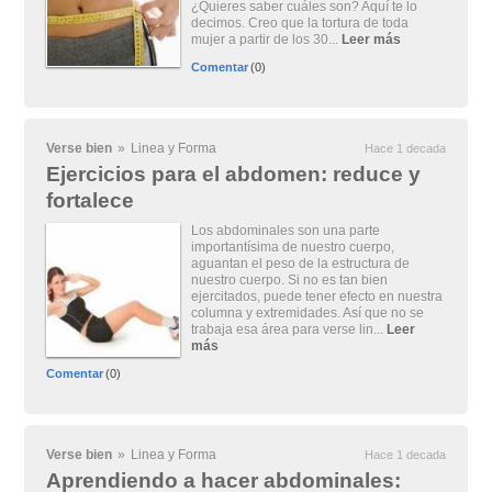
¿Quieres saber cuáles son? Aquí te lo
decimos. Creo que la tortura de toda
mujer a partir de los 30...
Leer más
Comentar
(0)
Verse bien
»
Linea y Forma
Hace 1 decada
Ejercicios para el abdomen: reduce y
fortalece
Los abdominales son una parte
importantísima de nuestro cuerpo,
aguantan el peso de la estructura de
nuestro cuerpo. Si no es tan bien
ejercitados, puede tener efecto en nuestra
columna y extremidades. Así que no se
trabaja esa área para verse lin...
Leer
más
Comentar
(0)
Verse bien
»
Linea y Forma
Hace 1 decada
Aprendiendo a hacer abdominales: