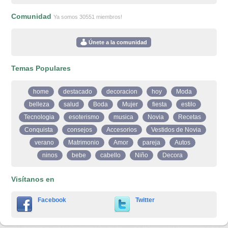
Comunidad
Ya somos 30551 miembros!
Únete a la comunidad
Temas Populares
home
destacado
decoracion
hoy
Moda
belleza
salud
Boda
Mujer
fiesta
estilo
Tecnologia
esoterismo
musica
Novia
Recetas
Conquista
consejos
Accesorios
Vestidos de Novia
verano
Matrimonio
Amor
pareja
Autos
ninos
bebe
cabello
Niño
Decora
Visítanos en
Facebook
Twitter