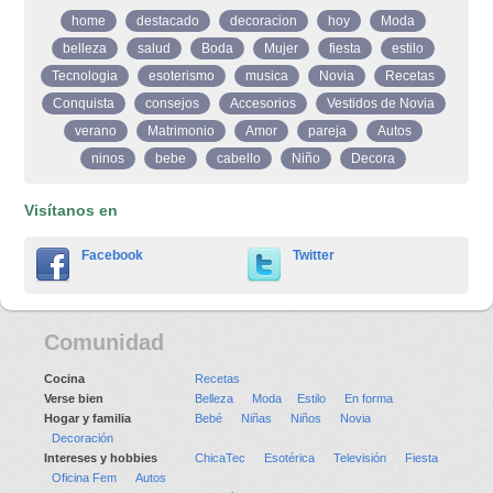
home
destacado
decoracion
hoy
Moda
belleza
salud
Boda
Mujer
fiesta
estilo
Tecnologia
esoterismo
musica
Novia
Recetas
Conquista
consejos
Accesorios
Vestidos de Novia
verano
Matrimonio
Amor
pareja
Autos
ninos
bebe
cabello
Niño
Decora
Visítanos en
Facebook
Twitter
Comunidad
Cocina
Recetas
Verse bien
Belleza
Moda
Estilo
En forma
Hogar y familia
Bebé
Niñas
Niños
Novia
Decoración
Intereses y hobbies
ChicaTec
Esotérica
Televisión
Fiesta
Oficina Fem
Autos