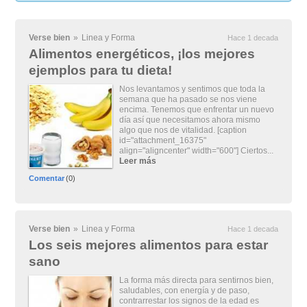
Verse bien
»
Linea y Forma
Hace 1 decada
Alimentos energéticos, ¡los mejores
ejemplos para tu dieta!
Nos levantamos y sentimos que toda la
semana que ha pasado se nos viene
encima. Tenemos que enfrentar un nuevo
día así que necesitamos ahora mismo
algo que nos de vitalidad. [caption
id="attachment_16375"
align="aligncenter" width="600"] Ciertos...
Leer más
Comentar
(0)
Verse bien
»
Linea y Forma
Hace 1 decada
Los seis mejores alimentos para estar
sano
La forma más directa para sentirnos bien,
saludables, con energía y de paso,
contrarrestar los signos de la edad es