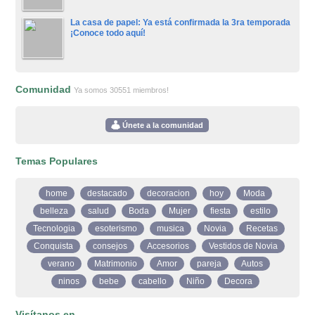
La casa de papel: Ya está confirmada la 3ra temporada
¡Conoce todo aquí!
Comunidad
Ya somos 30551 miembros!
Únete a la comunidad
Temas Populares
home
destacado
decoracion
hoy
Moda
belleza
salud
Boda
Mujer
fiesta
estilo
Tecnologia
esoterismo
musica
Novia
Recetas
Conquista
consejos
Accesorios
Vestidos de Novia
verano
Matrimonio
Amor
pareja
Autos
ninos
bebe
cabello
Niño
Decora
Visítanos en