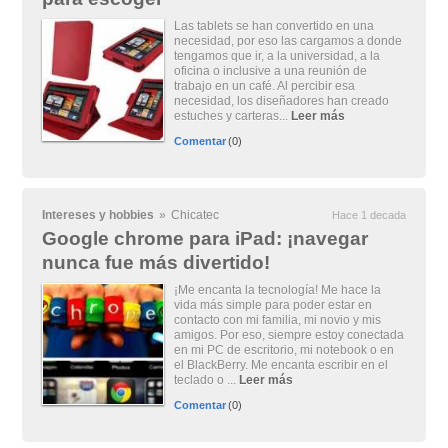
Las tablets se han convertido en una
necesidad, por eso las cargamos a donde
tengamos que ir, a la universidad, a la
oficina o inclusive a una reunión de
trabajo en un café. Al percibir esa
necesidad, los diseñadores han creado
estuches y carteras...
Leer más
Comentar
(0)
Intereses y hobbies
»
Chicatec
Hace 1 decada
Google chrome para iPad: ¡navegar
nunca fue más divertido!
¡Me encanta la tecnología! Me hace la
vida más simple para poder estar en
contacto con mi familia, mi novio y mis
amigos. Por eso, siempre estoy conectada
en mi PC de escritorio, mi notebook o en
el BlackBerry. Me encanta escribir en el
teclado o ...
Leer más
Comentar
(0)