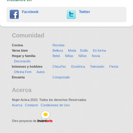
Facebook
Twitter
Comunidad
Cocina
Recetas
Verse bien
Belleza
Moda
Estilo
En forma
Hogar y familia
Bebé
Niñas
Niños
Novia
Decoración
Intereses y hobbies
ChicaTec
Esotérica
Televisión
Fiesta
Oficina Fem
Autos
Encanta
Conquístalo
Acerca
Mujer Activa 2010. Todos los derechos Reservados
Acerca
Contacto
Condiciones de Uso
Otro proyecto de