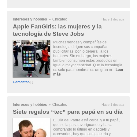
Intereses y hobbies
»
Chicatec
Hace 1 decada
Apple FanGirls: las mujeres y la
tecnología de Steve Jobs
Muchas tiendas y compañías de
tecnología dirigen sus campañas
publicitarias, por lo general, a los
hombres. Sin embargo, las mujeres
también consumen estos productos en
igual o mayor cantidad. Que la tecnología
es solo para hombres es un gran m...
Leer
más
Comentar
(0)
Intereses y hobbies
»
Chicatec
Hace 1 decada
Siete regalos “tec” para papá en su día
El Día del Padre está cerca, y a tu papá,
que se la pasa averiguando y hasta
comprando lo último en gadgets y
accesorios, hay que complacerlo y