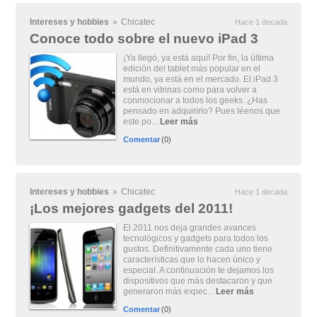
Intereses y hobbies
»
Chicatec
Hace 1 decada
Conoce todo sobre el nuevo iPad 3
¡Ya llegó, ya está aquí! Por fin, la última
edición del tablet más popular en el
mundo, ya está en el mercado. El iPad 3
está en vitrinas como para volver a
conmocionar a todos los geeks. ¿Has
pensado en adquirirlo? Pues léenos que
este po...
Leer más
Comentar
(0)
Intereses y hobbies
»
Chicatec
Hace 1 decada
¡Los mejores gadgets del 2011!
El 2011 nos deja grandes avances
tecnológicos y gadgets para todos los
gustos. Definitivamente cada uno tiene
características que lo hacen único y
especial. A continuación te dejamos los
dispositivos que más destacaron y que
generaron más expec...
Leer más
Comentar
(0)