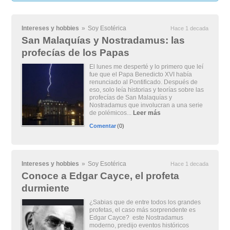
Intereses y hobbies
»
Soy Esotérica
Hace 1 decada
San Malaquías y Nostradamus: las
profecías de los Papas
El lunes me desperté y lo primero que leí
fue que el Papa Benedicto XVI había
renunciado al Pontificado. Después de
eso, solo leía historias y teorías sobre las
profecías de San Malaquías y
Nostradamus que involucran a una serie
de polémicos...
Leer más
Comentar
(0)
Intereses y hobbies
»
Soy Esotérica
Hace 1 decada
Conoce a Edgar Cayce, el profeta
durmiente
¿Sabias que de entre todos los grandes
profetas, el caso más sorprendente es
Edgar Cayce? este Nostradamus
moderno, predijo eventos históricos