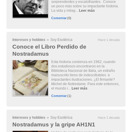
sorprendentes y escalofriantes. Conoce
un poco más sobre su impactante historia.
La vida y milag...
Leer más
Comentar
(0)
Intereses y hobbies
»
Soy Esotérica
Hace 1 decada
Conoce el Libro Perdido de
Nostradamus
Esta historia comienza en 1982, cuando
dos estudiosos encontraron en la
Biblioteca Nacional de Italia, un extraño
manuscrito lleno de indescifrables e
impactantes ilustraciones. ¿El firmante?
Michel de Notredame. Para este entonces,
el mundo i...
Leer más
Comentar
(1)
Intereses y hobbies
»
Soy Esotérica
Hace 1 decada
Nostradamus y la gripe AH1N1