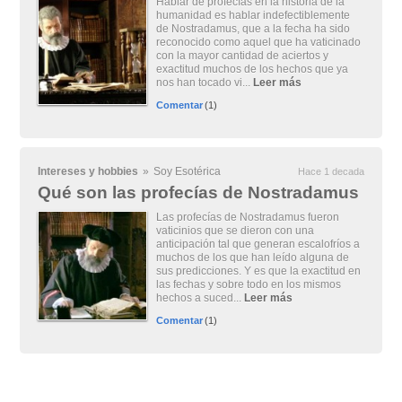
Hablar de profecías en la historia de la
humanidad es hablar indefectiblemente
de Nostradamus, que a la fecha ha sido
reconocido como aquel que ha vaticinado
con la mayor cantidad de aciertos y
exactitud muchos de los hechos que ya
nos han tocado vi...
Leer más
Comentar
(1)
Intereses y hobbies
»
Soy Esotérica
Hace 1 decada
Qué son las profecías de Nostradamus
Las profecías de Nostradamus fueron
vaticinios que se dieron con una
anticipación tal que generan escalofríos a
muchos de los que han leído alguna de
sus predicciones. Y es que la exactitud en
las fechas y sobre todo en los mismos
hechos a suced...
Leer más
Comentar
(1)