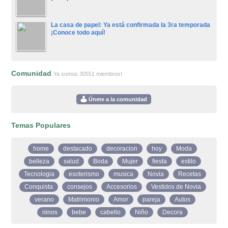
La casa de papel: Ya está confirmada la 3ra temporada
¡Conoce todo aquí!
Comunidad
Ya somos 30551 miembros!
Únete a la comunidad
Temas Populares
home
destacado
decoracion
hoy
Moda
belleza
salud
Boda
Mujer
fiesta
estilo
Tecnologia
esoterismo
musica
Novia
Recetas
Conquista
consejos
Accesorios
Vestidos de Novia
verano
Matrimonio
Amor
pareja
Autos
ninos
bebe
cabello
Niño
Decora