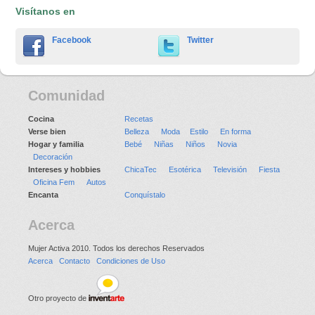
Visítanos en
Facebook
Twitter
Comunidad
Cocina
Recetas
Verse bien
Belleza
Moda
Estilo
En forma
Hogar y familia
Bebé
Niñas
Niños
Novia
Decoración
Intereses y hobbies
ChicaTec
Esotérica
Televisión
Fiesta
Oficina Fem
Autos
Encanta
Conquístalo
Acerca
Mujer Activa 2010. Todos los derechos Reservados
Acerca
Contacto
Condiciones de Uso
Otro proyecto de