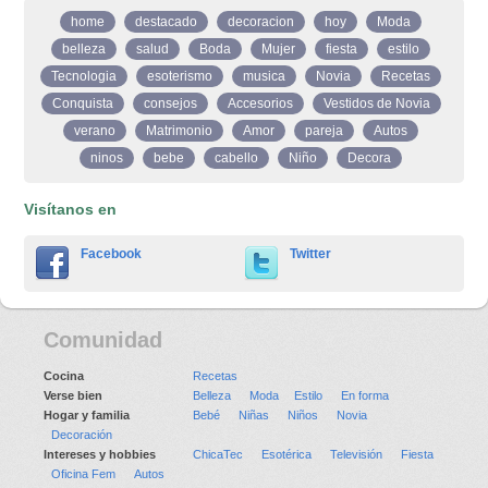
home
destacado
decoracion
hoy
Moda
belleza
salud
Boda
Mujer
fiesta
estilo
Tecnologia
esoterismo
musica
Novia
Recetas
Conquista
consejos
Accesorios
Vestidos de Novia
verano
Matrimonio
Amor
pareja
Autos
ninos
bebe
cabello
Niño
Decora
Visítanos en
Facebook
Twitter
Comunidad
Cocina
Recetas
Verse bien
Belleza
Moda
Estilo
En forma
Hogar y familia
Bebé
Niñas
Niños
Novia
Decoración
Intereses y hobbies
ChicaTec
Esotérica
Televisión
Fiesta
Oficina Fem
Autos