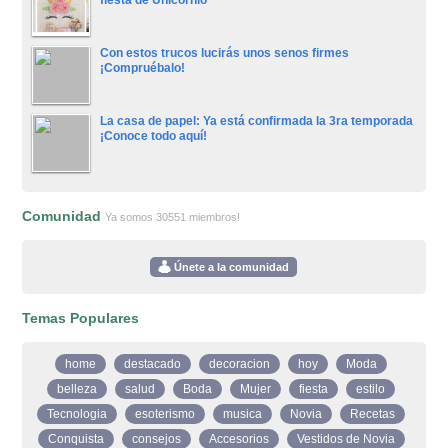
fiesta de Unicornio
Con estos trucos lucirás unos senos firmes
¡Compruébalo!
La casa de papel: Ya está confirmada la 3ra temporada
¡Conoce todo aquí!
Comunidad
Ya somos 30551 miembros!
Únete a la comunidad
Temas Populares
home
destacado
decoracion
hoy
Moda
belleza
salud
Boda
Mujer
fiesta
estilo
Tecnologia
esoterismo
musica
Novia
Recetas
Conquista
consejos
Accesorios
Vestidos de Novia