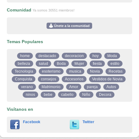
Comunidad
Ya somos 30551 miembros!
Únete a la comunidad
Temas Populares
home
destacado
decoracion
hoy
Moda
belleza
salud
Boda
Mujer
fiesta
estilo
Tecnologia
esoterismo
musica
Novia
Recetas
Conquista
consejos
Accesorios
Vestidos de Novia
verano
Matrimonio
Amor
pareja
Autos
ninos
bebe
cabello
Niño
Decora
Visítanos en
Facebook
Twitter