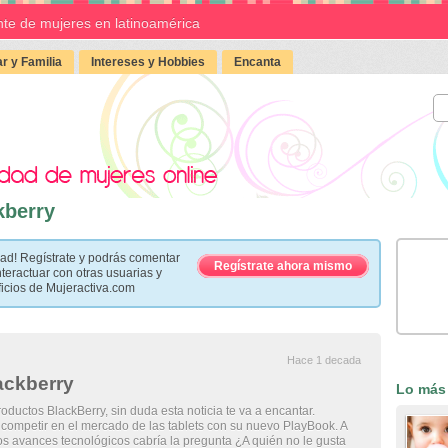
te de mujeres en latinoamérica
r y Familia
Intereses y Hobbies
Encanta
kberry
ad! Regístrate y podrás comentar
Regístrate ahora mismo
nteractuar con otras usuarias y
ficios de Mujeractiva.com
Hace 1 decada
lackberry
Lo más
roductos BlackBerry, sin duda esta noticia te va a encantar.
 competir en el mercado de las tablets con su nuevo PlayBook. A
los avances tecnológicos cabría la pregunta ¿A quién no le gusta