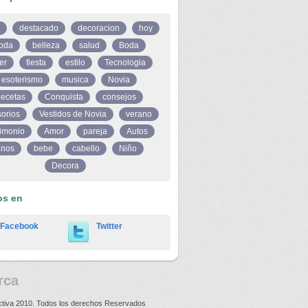
destacado
decoracion
hoy
oda
belleza
salud
Boda
er
fiesta
estilo
Tecnologia
esoterismo
musica
Novia
ecetas
Conquista
consejos
orios
Vestidos de Novia
verano
imonio
Amor
pareja
Autos
inos
bebe
cabello
Niño
Decora
os en
Facebook
Twitter
rca
ctiva 2010. Todos los derechos Reservados