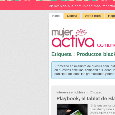
Bienvenida a la comunidad más importan
Inicio
Cocina
Verse Bien
Hoga
Etiqueta : Productos blac
¡Conviérte en miembro de nuestra comunid
en nuestros artículos, compartir tus ideas, i
participar de todas las promociones y bene
Intereses y hobbies
»
Chicatec
Playbook, el tablet de B
Si te gustan los p
Blackberry sale a
estas alturas de 