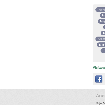
home
M
Muj
R
Acces
Matr
n
Visítan
Ace
Mujer A