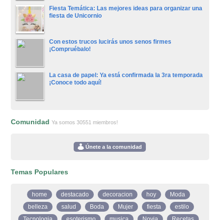
Fiesta Temática: Las mejores ideas para organizar una
fiesta de Unicornio
Con estos trucos lucirás unos senos firmes
¡Compruébalo!
La casa de papel: Ya está confirmada la 3ra temporada
¡Conoce todo aquí!
Comunidad
Ya somos 30551 miembros!
Únete a la comunidad
Temas Populares
home
destacado
decoracion
hoy
Moda
belleza
salud
Boda
Mujer
fiesta
estilo
Tecnologia
esoterismo
musica
Novia
Recetas