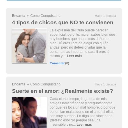
Encanta
»
Como Conquistarlo
Hace 1 decada
4 tipos de chicos que NO te convienen
La expresión del título puede parecer
superficial, pero, tú, mujer, sabes bien que
hay hombres que hacen más daño que
bien. Tú eres libre de elegir con quién
andas, pero no debes olvidar que la
persona más importante para ti eres tú
misma y ...
Leer más
Comentar
(0)
Encanta
»
Como Conquistarlo
Hace 1 decada
Suerte en el amor: ¿Realmente existe?
Cada cierto tiempo, llega una de mis
amigas lamentándose y preguntándome
por qué les toca un mal hombre, o por qué
tienen tan mala suerte en el amor si ellas
son muy buenas. Lo digo con sinceridad,
¡detesto eso! No porque sea una
insensible y no...
Leer más