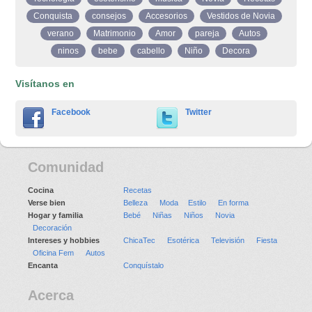
Conquista
consejos
Accesorios
Vestidos de Novia
verano
Matrimonio
Amor
pareja
Autos
ninos
bebe
cabello
Niño
Decora
Visítanos en
Facebook
Twitter
Comunidad
Cocina
Recetas
Verse bien
Belleza
Moda
Estilo
En forma
Hogar y familia
Bebé
Niñas
Niños
Novia
Decoración
Intereses y hobbies
ChicaTec
Esotérica
Televisión
Fiesta
Oficina Fem
Autos
Encanta
Conquístalo
Acerca