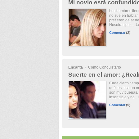
Mi novio está confundid
Los hombres tien
no suelen hablar 
prefieren dejar d
Nosotras por ...
L
Comentar
(2)
Encanta
»
Como Conquistarlo
Suerte en el amor: ¿Rea
Cada cierto tiem
qué les toca un m
son muy buenas. 
insensible y no...
Comentar
(5)