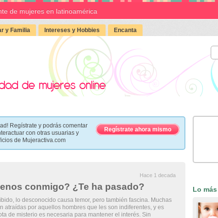
te de mujeres en latinoamérica
r y Familia
Intereses y Hobbies
Encanta
ad! Regístrate y podrás comentar
Regístrate ahora mismo
nteractuar con otras usuarias y
ficios de Mujeractiva.com
Hace 1 decada
menos conmigo? ¿Te ha pasado?
Lo más
hibido, lo desconocido causa temor, pero también fascina. Muchas
n atraídas por aquellos hombres que les son indiferentes, y es
ota de misterio es necesaria para mantener el interés. Sin