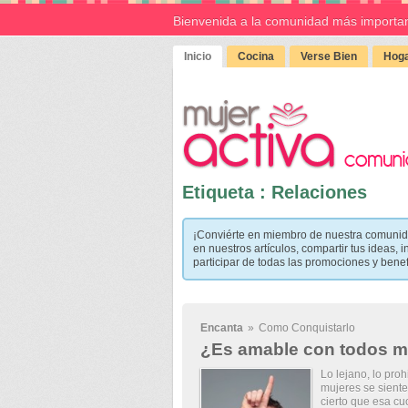
Bienvenida a la comunidad más importan
Inicio
Cocina
Verse Bien
Hoga
Etiqueta : Relaciones
¡Conviérte en miembro de nuestra comunid
en nuestros artículos, compartir tus ideas, i
participar de todas las promociones y bene
Encanta
»
Como Conquistarlo
¿Es amable con todos 
Lo lejano, lo pro
mujeres se siente
cierto que esa cu