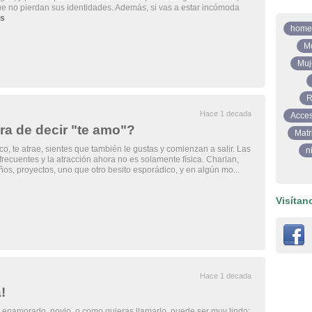
que no pierdan sus identidades. Además, si vas a estar incómoda
s
home
M
Muj
R
Hace 1 decada
Acces
ra de decir "te amo"?
Matr
o, te atrae, sientes que también le gustas y comienzan a salir. Las
n
frecuentes y la atracción ahora no es solamente física. Charlan,
os, proyectos, uno que otro besito esporádico, y en algún mo...
Visítan
Hace 1 decada
!
 enamorado, novio, o como quieras llamarlo, puede ser muy lindo;