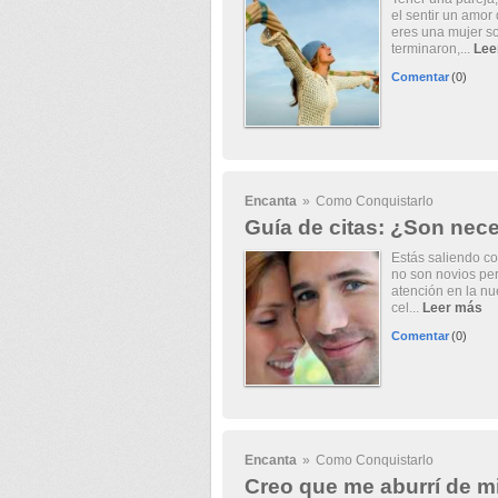
el sentir un amor
eres una mujer so
terminaron,...
Lee
Comentar
(0)
Encanta
»
Como Conquistarlo
Guía de citas: ¿Son nece
Estás saliendo co
no son novios pe
atención en la nu
cel...
Leer más
Comentar
(0)
Encanta
»
Como Conquistarlo
Creo que me aburrí de m