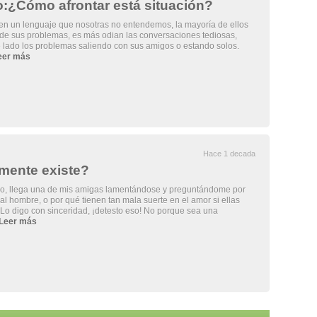
o:¿Cómo afrontar está situación?
en un lenguaje que nosotras no entendemos, la mayoría de ellos
de sus problemas, es más odian las conversaciones tediosas,
e lado los problemas saliendo con sus amigos o estando solos.
eer más
Hace 1 decada
lmente existe?
po, llega una de mis amigas lamentándose y preguntándome por
al hombre, o por qué tienen tan mala suerte en el amor si ellas
Lo digo con sinceridad, ¡detesto eso! No porque sea una
Leer más