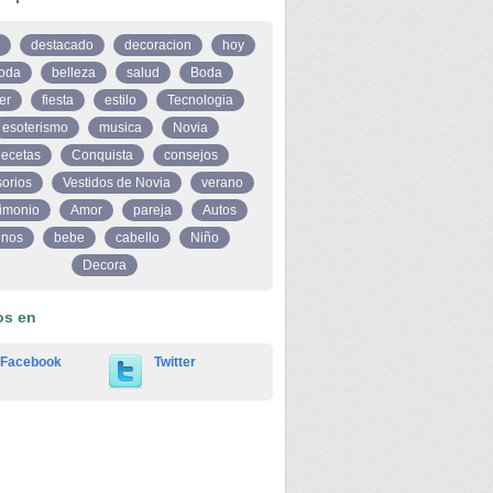
destacado
decoracion
hoy
oda
belleza
salud
Boda
er
fiesta
estilo
Tecnologia
esoterismo
musica
Novia
ecetas
Conquista
consejos
orios
Vestidos de Novia
verano
imonio
Amor
pareja
Autos
inos
bebe
cabello
Niño
Decora
os en
Facebook
Twitter