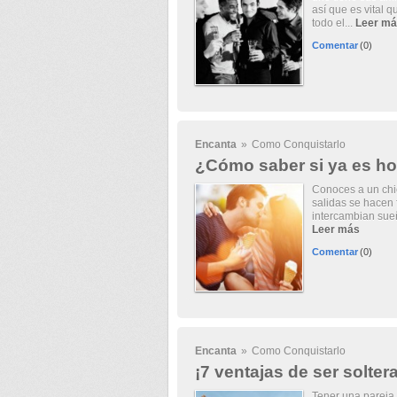
así que es vital 
todo el...
Leer má
Comentar
(0)
Encanta
»
Como Conquistarlo
¿Cómo saber si ya es ho
Conoces a un chic
salidas se hacen 
intercambian sueñ
Leer más
Comentar
(0)
Encanta
»
Como Conquistarlo
¡7 ventajas de ser soltera
Tener una pareja,