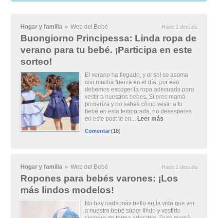
Hogar y familia
»
Web del Bebé
Hace 1 decada
Buongiorno Principessa: Linda ropa de
verano para tu bebé. ¡Participa en este
sorteo!
El verano ha llegado, y el sol se asoma
con mucha fuerza en el día, por eso
debemos escoger la ropa adecuada para
vestir a nuestros bebes. Si eres mamá
primeriza y no sabes cómo vestir a tu
bebé en esta temporada, no desesperes
en este post te en...
Leer más
Comentar
(18)
Hogar y familia
»
Web del Bebé
Hace 1 decada
Ropones para bebés varones: ¡Los
más lindos modelos!
No hay nada más bello en la vida que ver
a nuestro bebé súper lindo y vestido