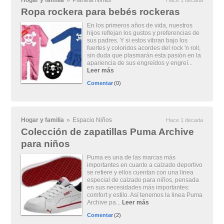
Hogar y familia
»
Planeta Niñas
Hace 1 decada
Ropa rockera para bebés rockeras
En los primeros años de vida, nuestros
hijos reflejan los gustos y preferencias de
sus padres. Y si estos vibran bajo los
fuertes y coloridos acordes del rock 'n roll,
sin duda que plasmarán esta pasión en la
apariencia de sus engreídos y engreí...
Leer más
Comentar
(0)
Hogar y familia
»
Espacio Niños
Hace 1 decada
Colección de zapatillas Puma Archive
para niños
Puma es una de las marcas más
importantes en cuanto a calzado deportivo
se refiere y ellos cuentan con una linea
especial de calzado para niños, pensada
en sus necesidades más importantes:
comfort y estilo. Así tenemos la linea Puma
Archive pa...
Leer más
Comentar
(2)