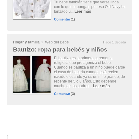
Tu bebé también tiene que verse linda
con lo que le pongas, por eso Old Navy ha
lanzado u...
Leer más
Comentar
(1)
Hogar y familia
»
Web del Bebé
Hace 1 decada
Bautizo: ropa para bebés y niños
El bautizo es la primera ceremonia
religiosa que protagoniza el bebé.
Cuando se bautiza a un niño puede darse
el caso de hacerlo cuando está recién
nacido o cuando ya es un niño grande, de
repente de 5 o 6 años. Esto depende
mucho de los padres...
Leer más
Comentar
(3)