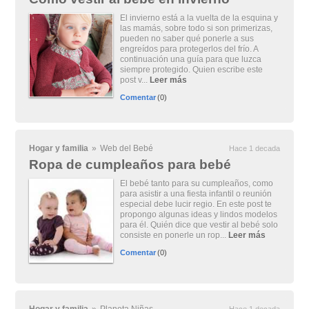
El invierno está a la vuelta de la esquina y
las mamás, sobre todo si son primerizas,
pueden no saber qué ponerle a sus
engreídos para protegerlos del frío. A
continuación una guía para que luzca
siempre protegido. Quien escribe este
post v...
Leer más
Comentar
(0)
Hogar y familia
»
Web del Bebé
Hace 1 decada
Ropa de cumpleaños para bebé
El bebé tanto para su cumpleaños, como
para asistir a una fiesta infantil o reunión
especial debe lucir regio. En este post te
propongo algunas ideas y lindos modelos
para él. Quién dice que vestir al bebé solo
consiste en ponerle un rop...
Leer más
Comentar
(0)