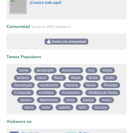
¡Conoce todo aquí!
Comunidad
Ya somos 30551 miembros!
Únete a la comunidad
Temas Populares
home
destacado
decoracion
hoy
Moda
belleza
salud
Boda
Mujer
fiesta
estilo
Tecnologia
esoterismo
musica
Novia
Recetas
Conquista
consejos
Accesorios
Vestidos de Novia
verano
Matrimonio
Amor
pareja
Autos
ninos
bebe
cabello
Niño
Decora
Visítanos en