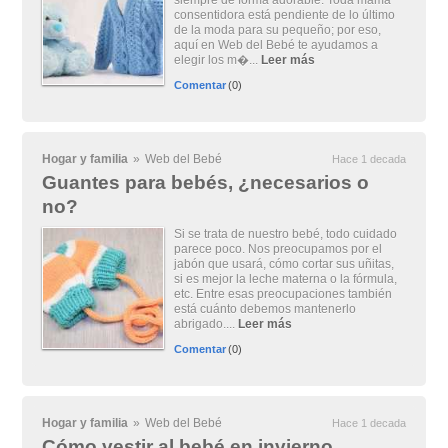
siempre de forma adorable. Toda mamá
consentidora está pendiente de lo último
de la moda para su pequeño; por eso,
aquí en Web del Bebé te ayudamos a
elegir los m�...
Leer más
Comentar
(0)
Hogar y familia
»
Web del Bebé
Hace 1 decada
Guantes para bebés, ¿necesarios o
no?
Si se trata de nuestro bebé, todo cuidado
parece poco. Nos preocupamos por el
jabón que usará, cómo cortar sus uñitas,
si es mejor la leche materna o la fórmula,
etc. Entre esas preocupaciones también
está cuánto debemos mantenerlo
abrigado....
Leer más
Comentar
(0)
Hogar y familia
»
Web del Bebé
Hace 1 decada
Cómo vestir al bebé en invierno