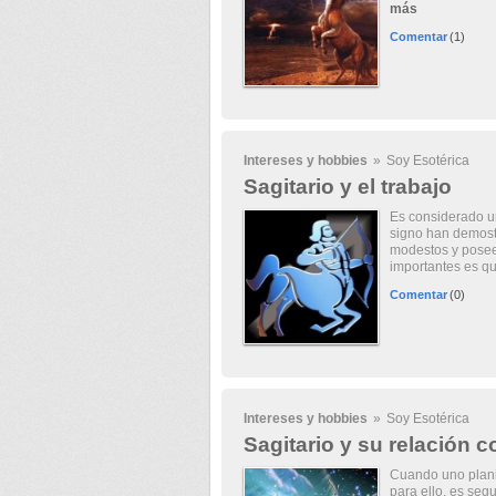
más
Comentar
(1)
Intereses y hobbies
»
Soy Esotérica
Sagitario y el trabajo
Es considerado un
signo han demost
modestos y posee
importantes es qu
Comentar
(0)
Intereses y hobbies
»
Soy Esotérica
Sagitario y su relación c
Cuando uno planif
para ello, es segu