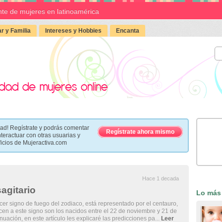
te de mujeres en latinoamérica
r y Familia
Intereses y Hobbies
Encanta
ad! Regístrate y podrás comentar
Regístrate ahora mismo
nteractuar con otras usuarias y
ficios de Mujeractiva.com
Hace 1 decada
agitario
Lo más
rcer signo de fuego del zodiaco, está representado por el centauro,
cen a este signo son los nacidos entre el 22 de noviembre y 21 de
nuación, en este artículo les explicaré las predicciones pa...
Leer