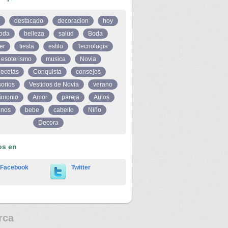
destacado
decoracion
hoy
oda
belleza
salud
Boda
er
fiesta
estilo
Tecnologia
esoterismo
musica
Novia
ecetas
Conquista
consejos
orios
Vestidos de Novia
verano
imonio
Amor
pareja
Autos
inos
bebe
cabello
Niño
Decora
os en
Facebook
Twitter
rca