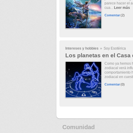
parece hacer el a
cua...
Leer más
Comentar
(2)
Intereses y hobbies
»
Soy Esotérica
Los planetas en el Casa 
Como ya hemos ha
zodiacal verá inf
comportamiento hu
zodiacal en cuesti
Comentar
(0)
Comunidad