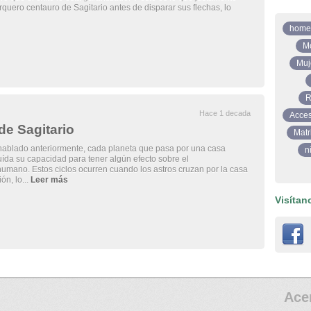
rquero centauro de Sagitario antes de disparar sus flechas, lo
home
M
Muj
R
Hace 1 decada
Acces
de Sagitario
Matr
blado anteriormente, cada planeta que pasa por una casa
n
luída su capacidad para tener algún efecto sobre el
mano. Estos ciclos ocurren cuando los astros cruzan por la casa
ón, lo...
Leer más
Visítan
Ace