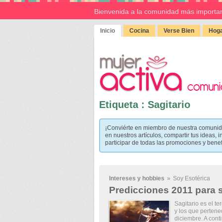
Bienvenida a la comunidad más importan
Inicio
Cocina
Verse Bien
Hoga
Etiqueta : Sagitario
¡Conviérte en miembro de nuestra comunid
en nuestros artículos, compartir tus ideas, i
participar de todas las promociones y bene
Intereses y hobbies
»
Soy Esotérica
Predicciones 2011 para s
Sagitario es el te
y los que pertene
diciembre. A conti