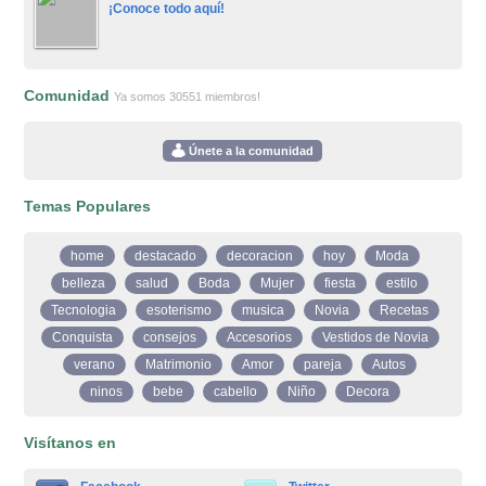
¡Conoce todo aquí!
Comunidad
Ya somos 30551 miembros!
Únete a la comunidad
Temas Populares
home
destacado
decoracion
hoy
Moda
belleza
salud
Boda
Mujer
fiesta
estilo
Tecnologia
esoterismo
musica
Novia
Recetas
Conquista
consejos
Accesorios
Vestidos de Novia
verano
Matrimonio
Amor
pareja
Autos
ninos
bebe
cabello
Niño
Decora
Visítanos en