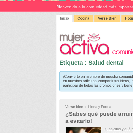
Bienvenida a la comunidad más importan
Inicio
Cocina
Verse Bien
Hoga
Etiqueta : Salud dental
¡Conviérte en miembro de nuestra comunid
en nuestros artículos, compartir tus ideas, i
participar de todas las promociones y bene
Verse bien
»
Linea y Forma
¿Sabes qué puede arruin
a evitarlo!
¿Las citas y qué 