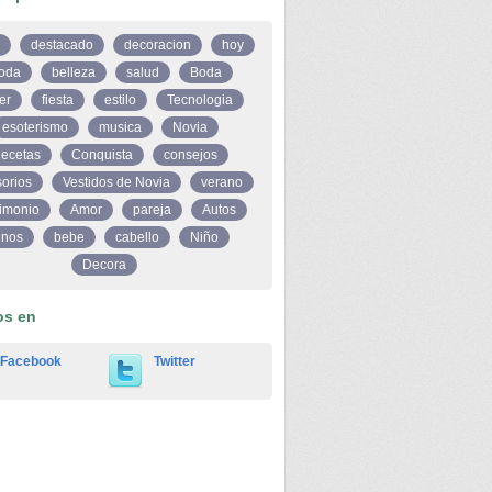
destacado
decoracion
hoy
oda
belleza
salud
Boda
er
fiesta
estilo
Tecnologia
esoterismo
musica
Novia
ecetas
Conquista
consejos
orios
Vestidos de Novia
verano
imonio
Amor
pareja
Autos
inos
bebe
cabello
Niño
Decora
os en
Facebook
Twitter