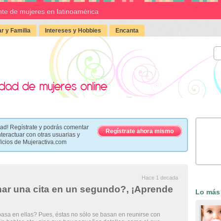
te de mujeres en latinoamérica
r y Familia
Intereses y Hobbies
Encanta
ad! Regístrate y podrás comentar
Regístrate ahora mismo
nteractuar con otras usuarias y
ficios de Mujeractiva.com
Hace 1 decada
ar una cita en un segundo?, ¡Aprende
Lo más
pasa en ellas? Pues, éstas no sólo se basan en reunirse con