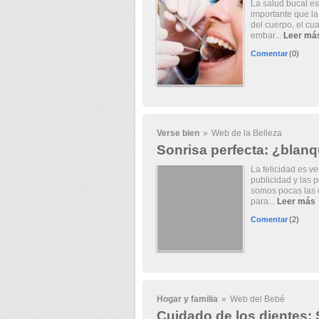
La salud bucal es
importante que la
del cuerpo, el cu
embar...
Leer má
Comentar
(0)
Verse bien
»
Web de la Belleza
Sonrisa perfecta: ¿blanq
La felicidad es v
publicidad y las 
somos pocas las 
para...
Leer más
Comentar
(2)
Hogar y familia
»
Web del Bebé
Cuidado de los dientes: 