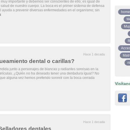
 muy importante y debemos ser conscientes de ello; es igual de
 salud de nuestro cuerpo. La boca es el primer sistema de defensa
al ayuda a prevenir diversas enfermedades en el organismo; sin
home
s
M
Muj
R
Acces
Hace 1 decada
Matr
ueamiento dental o carillas?
n
endida junto a personajes de blancas y radiantes sonrisas en la
películas. ¿Quién no ha deseado tener una dentadura igual? No
que alguna vez hemos preferido sonreír con la boca cerrada
Visítan
Hace 1 decada
Selladores dentales