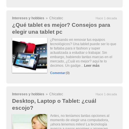
Intereses y hobbies
»
Chicatec
Hace 1 decada
¿Qué tablet es mejor? Consejos para
elegir una tablet pc
¿Pensando en renovar tus equipos
tecnológicos? Una tablet puede ser lo que
te faltaba para ir fashion y super
actualizada a estudiar o trabajar. Sin
embargo, habiendo tantas marcas en el
mercado, ¿Cuál es mejor? aquí te lo
decimos. Un gadge...
Leer más
Comentar
(0)
Intereses y hobbies
»
Chicatec
Hace 1 decada
Desktop, Laptop o Tablet: ¿cuál
escojo?
Antes, no teníamos tantas opciones al
momento de elegir una computadora,
¡ahora tenemos miles! La tecnología
avanza a pasos enormes y aparecen