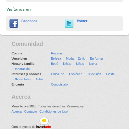
Visítanos en
Facebook
Twitter
Comunidad
Cocina
Recetas
Verse bien
Belleza
Moda
Estilo
En forma
Hogar y familia
Bebé
Niñas
Niños
Novia
Decoración
Intereses y hobbies
ChicaTec
Esotérica
Televisión
Fiesta
Oficina Fem
Autos
Encanta
Conquístalo
Acerca
Mujer Activa 2010. Todos los derechos Reservados
Acerca
Contacto
Condiciones de Uso
Otro proyecto de