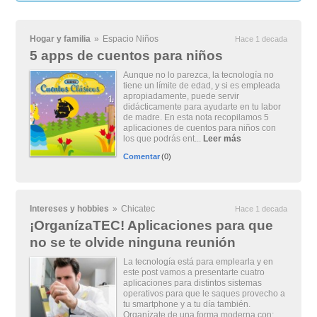
Hogar y familia
»
Espacio Niños
Hace 1 decada
5 apps de cuentos para niños
Aunque no lo parezca, la tecnología no
tiene un límite de edad, y si es empleada
apropiadamente, puede servir
didácticamente para ayudarte en tu labor
de madre. En esta nota recopilamos 5
aplicaciones de cuentos para niños con
los que podrás ent...
Leer más
Comentar
(0)
Intereses y hobbies
»
Chicatec
Hace 1 decada
¡OrganízaTEC! Aplicaciones para que
no se te olvide ninguna reunión
La tecnología está para emplearla y en
este post vamos a presentarte cuatro
aplicaciones para distintos sistemas
operativos para que le saques provecho a
tu smartphone y a tu día también.
Organízate de una forma moderna con: