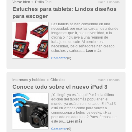
Verse bien
»
Estilo Total
Hace 1 decada
Estuches para tablets: Lindos diseños
para escoger
Las tablets se han convertido en una
necesidad, por eso las cargamos a donde
tengamos que ir, a la universidad, a la
oficina o inclusive a una reunión de
trabajo en un café. Al percibir esa
necesidad, los diseñadores han creado
estuches y carteras...
Leer más
Comentar
(0)
Intereses y hobbies
»
Chicatec
Hace 1 decada
Conoce todo sobre el nuevo iPad 3
¡Ya llegó, ya está aquí! Por fin, la última
edición del tablet más popular en el
mundo, ya está en el mercado. El iPad 3
está en vitrinas como para volver a
conmocionar a todos los geeks. ¿Has
pensado en adquirirlo? Pues léenos que
este po...
Leer más
Comentar
(0)