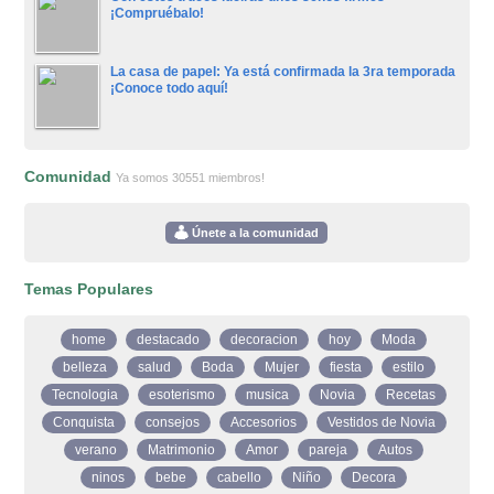
¡Compruébalo!
La casa de papel: Ya está confirmada la 3ra temporada
¡Conoce todo aquí!
Comunidad
Ya somos 30551 miembros!
Únete a la comunidad
Temas Populares
home
destacado
decoracion
hoy
Moda
belleza
salud
Boda
Mujer
fiesta
estilo
Tecnologia
esoterismo
musica
Novia
Recetas
Conquista
consejos
Accesorios
Vestidos de Novia
verano
Matrimonio
Amor
pareja
Autos
ninos
bebe
cabello
Niño
Decora