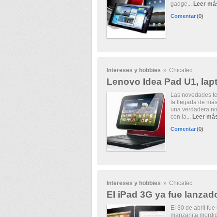
gadge...
Leer má
Comentar
(0)
Intereses y hobbies
»
Chicatec
Lenovo Idea Pad U1, lapt
Las novedades tec
la llegada de más
una verdadera no
con la...
Leer má
Comentar
(0)
Intereses y hobbies
»
Chicatec
El iPad 3G ya fue lanzad
El 30 de abril fu
manzanita mordida