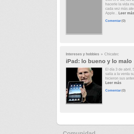
hacerle la vida m
cada vez más aten
Apple...
Leer má
Comentar
(0)
Intereses y hobbies
»
Chicatec
iPad: lo bueno y lo malo
El día 3 de abril
salía a la venta 
hicieron sus anter
Leer más
Comentar
(0)
Comunidad