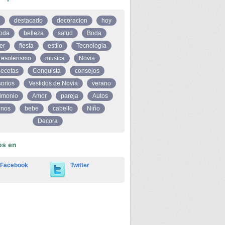
destacado
decoracion
hoy
oda
belleza
salud
Boda
er
fiesta
estilo
Tecnologia
esoterismo
musica
Novia
ecetas
Conquista
consejos
orios
Vestidos de Novia
verano
imonio
Amor
pareja
Autos
inos
bebe
cabello
Niño
Decora
os en
Facebook
Twitter