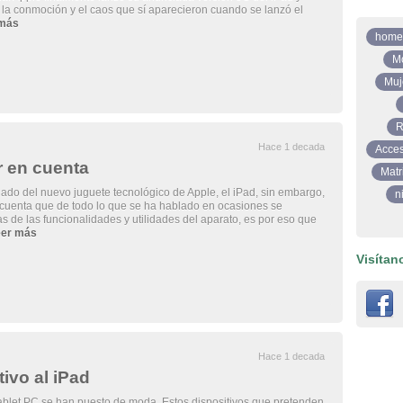
la conmoción y el caos que sí aparecieron cuando se lanzó el
 más
home
M
Muj
R
Hace 1 decada
Acces
r en cuenta
Matr
do del nuevo juguete tecnológico de Apple, el iPad, sin embargo,
n
 cuenta que de todo lo que se ha hablado en ocasiones se
 de las funcionalidades y utilidades del aparato, es por eso que
er más
Visítan
Hace 1 decada
ivo al iPad
tablet PC se han puesto de moda. Estos dispositivos que pretenden