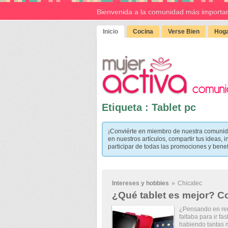
Bienvenida a la comunidad más importan
Inicio
Cocina
Verse Bien
Hoga
Etiqueta : Tablet pc
¡Conviérte en miembro de nuestra comunid
en nuestros artículos, compartir tus ideas, i
participar de todas las promociones y bene
Intereses y hobbies
»
Chicatec
¿Qué tablet es mejor? Co
¿Pensando en reno
faltaba para ir fa
habiendo tantas 