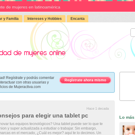
te de mujeres en latinoamérica
r y Familia
Intereses y Hobbies
Encanta
ad! Regístrate y podrás comentar
Regístrate ahora mismo
nteractuar con otras usuarias y
ficios de Mujeractiva.com
Hace 1 decada
nsejos para elegir una tablet pc
Lo más
var tus equipos tecnológicos? Una tablet puede ser lo que te
shion y super actualizada a estudiar o trabajar. Sin embargo,
marcas en el mercado, ¿Cuál es mejor? aquí te lo decimos. Un