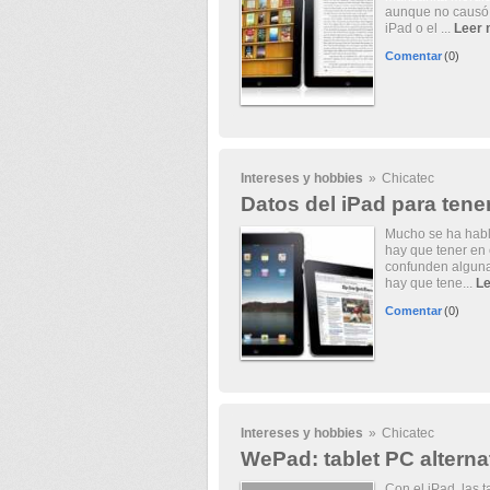
aunque no causó 
iPad o el ...
Leer
Comentar
(0)
Intereses y hobbies
»
Chicatec
Datos del iPad para tene
Mucho se ha habla
hay que tener en
confunden algunas
hay que tene...
Le
Comentar
(0)
Intereses y hobbies
»
Chicatec
WePad: tablet PC alternat
Con el iPad, las 