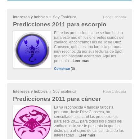
Intereses y hobbies
»
Soy Esotérica
Hace 1 decada
Predicciones 2011 para escorpio
Entre las predicciones que se han hecho
para este año en los diferentes signos del
zodiaco, encontramos las de Josie Diez
Canseco, quien es una tarotista peruana
muy reconocida por sus lecturas de tarot
que son bastante acertadas. Aquí les
presenta...
Leer más
Comentar
(0)
Intereses y hobbies
»
Soy Esotérica
Hace 1 decada
Predicciones 2011 para cáncer
La ya reconocida y famosa tarotista
peruana, Josie Diez Canseco, ha
consultado a su tarot las predicciones
para este 2011 para todos los signos del
zodiaco, esta vez te presento lo que ha
dicho para el signo de cáncer. Una de las
interesadas ...
Leer más