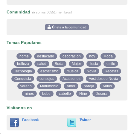
Comunidad
Ya somos 30551 miembros!
Únete a la comunidad
Temas Populares
home
destacado
decoracion
hoy
Moda
belleza
salud
Boda
Mujer
fiesta
estilo
Tecnologia
esoterismo
musica
Novia
Recetas
Conquista
consejos
Accesorios
Vestidos de Novia
verano
Matrimonio
Amor
pareja
Autos
ninos
bebe
cabello
Niño
Decora
Visítanos en
Facebook
Twitter