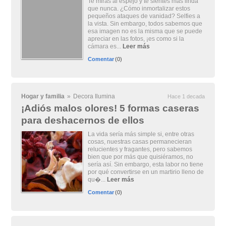
Te miras al espejo y te sientes más linda
que nunca. ¿Cómo inmortalizar estos
pequeños ataques de vanidad? Selfies a
la vista. Sin embargo, todos sabemos que
esa imagen no es la misma que se puede
apreciar en las fotos, ¡es como si la
cámara es...
Leer más
Comentar
(0)
Hogar y familia
»
Decora Ilumina
Hace 1 decada
¡Adiós malos olores! 5 formas caseras
para deshacernos de ellos
La vida sería más simple si, entre otras
cosas, nuestras casas permanecieran
relucientes y fragantes, pero sabemos
bien que por más que quisiéramos, no
sería así. Sin embargo, esta labor no tiene
por qué convertirse en un martirio lleno de
qu�...
Leer más
Comentar
(0)