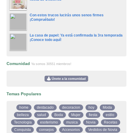
Con estos trucos lucirás unos senos firmes
¡Compruébalo!
La casa de papel: Ya está confirmada la 3ra temporada
¡Conoce todo aquí!
Comunidad
Ya somos 30551 miembros!
Únete a la comunidad
Temas Populares
home
destacado
decoracion
hoy
Moda
belleza
salud
Boda
Mujer
fiesta
estilo
Tecnologia
esoterismo
musica
Novia
Recetas
Conquista
consejos
Accesorios
Vestidos de Novia