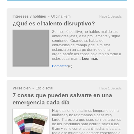
Intereses y hobbies
»
Oficina Fem
Hace 1 decada
¿Qué es el talento disruptivo?
Sonríe, sé positivo, no hables mal de tus
anteriores jefes, viste prolijamente y sigue
sonriendo. Cuando se habla de
entrevistas de trabajo y de la misma
estancia en un cargo dentro de una
organización los consejos giran en torno a
estos cuasi man...
Leer más
Comentar
(0)
Verse bien
»
Estilo Total
Hace 1 decada
7 cosas que pueden salvarte en una
emergencia cada día
Hay días en que salimos temprano por la
mañana y no retornamos a casa muy
tarde. Pareciera que esos son los favoritos
de los infortunios para ocurrir: sales a las
6 am y se te corre la pantimedia, te baja la
regla o te mueres de hambre esperando a