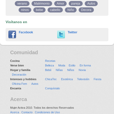
verano
Matrimonio
Amor
pareja
Autos
ninos
bebe
cabello
Niño
Decora
Visítanos en
Facebook
Twitter
Comunidad
Cocina
Recetas
Verse bien
Belleza
Moda
Estilo
En forma
Hogar y familia
Bebé
Niñas
Niños
Novia
Decoración
Intereses y hobbies
ChicaTec
Esotérica
Televisión
Fiesta
Oficina Fem
Autos
Encanta
Conquístalo
Acerca
Mujer Activa 2010. Todos los derechos Reservados
Acerca
Contacto
Condiciones de Uso