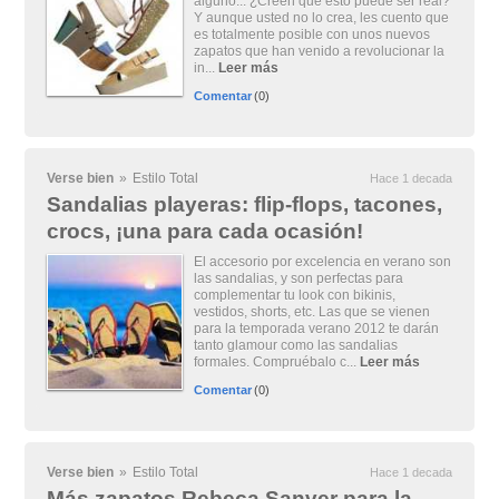
alguno... ¿Creen que esto puede ser real?
Y aunque usted no lo crea, les cuento que
es totalmente posible con unos nuevos
zapatos que han venido a revolucionar la
in...
Leer más
Comentar
(0)
Verse bien
»
Estilo Total
Hace 1 decada
Sandalias playeras: flip-flops, tacones,
crocs, ¡una para cada ocasión!
El accesorio por excelencia en verano son
las sandalias, y son perfectas para
complementar tu look con bikinis,
vestidos, shorts, etc. Las que se vienen
para la temporada verano 2012 te darán
tanto glamour como las sandalias
formales. Compruébalo c...
Leer más
Comentar
(0)
Verse bien
»
Estilo Total
Hace 1 decada
Más zapatos Rebeca Sanver para la