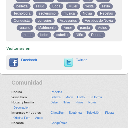
belleza
salud
Boda
Mujer
fiesta
estilo
Tecnologia
esoterismo
musica
Novia
Recetas
Conquista
consejos
Accesorios
Vestidos de Novia
verano
Matrimonio
Amor
pareja
Autos
ninos
bebe
cabello
Niño
Decora
Visítanos en
Facebook
Twitter
Comunidad
Cocina
Recetas
Verse bien
Belleza
Moda
Estilo
En forma
Hogar y familia
Bebé
Niñas
Niños
Novia
Decoración
Intereses y hobbies
ChicaTec
Esotérica
Televisión
Fiesta
Oficina Fem
Autos
Encanta
Conquístalo