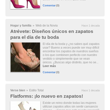
Comentar
(0)
Hogar y familia
»
Web de la Novia
Hace 1 decada
Atrévete: Diseños únicos en zapatos
para el día de tu boda
El día de tu boda y ¿no sabes qué zapatos
usar? Bueno a veces puede ser muy difícil
encontrar los zapatos de nuestros sueños
o los que combinen perfecto con nuestro
vestido o simplemente que se vean
únicos. ¿Buscas algo distinto, que no se...
Leer más
Comentar
(0)
Verse bien
»
Estilo Total
Hace 1 decada
Flatforms: ¡lo nuevo en zapatos!
Existe un reino donde todas las mujeres
utilizan zapatos altos sin sentir cansancio