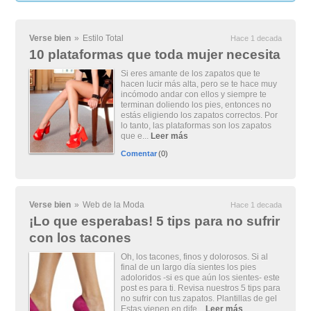
Verse bien
»
Estilo Total
Hace 1 decada
10 plataformas que toda mujer necesita
Si eres amante de los zapatos que te
hacen lucir más alta, pero se te hace muy
incómodo andar con ellos y siempre te
terminan doliendo los pies, entonces no
estás eligiendo los zapatos correctos. Por
lo tanto, las plataformas son los zapatos
que e...
Leer más
Comentar
(0)
Verse bien
»
Web de la Moda
Hace 1 decada
¡Lo que esperabas! 5 tips para no sufrir
con los tacones
Oh, los tacones, finos y dolorosos. Si al
final de un largo día sientes los pies
adoloridos -si es que aún los sientes- este
post es para ti. Revisa nuestros 5 tips para
no sufrir con tus zapatos. Plantillas de gel
Estas vienen en dife...
Leer más