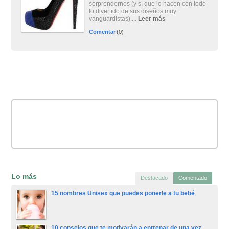
sorprendernos (y sí que lo hacen con todo
lo divertido de sus diseños muy
vanguardistas)....
Leer más
Comentar
(0)
Lo más
Destacado
Comentado
15 nombres Unisex que puedes ponerle a tu bebé
10 consejos que te motivarán a entrenar de una vez