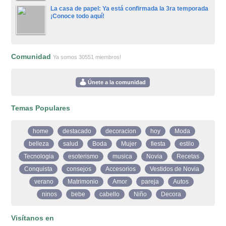
La casa de papel: Ya está confirmada la 3ra temporada
¡Conoce todo aquí!
Comunidad
Ya somos 30551 miembros!
Únete a la comunidad
Temas Populares
home
destacado
decoracion
hoy
Moda
belleza
salud
Boda
Mujer
fiesta
estilo
Tecnologia
esoterismo
musica
Novia
Recetas
Conquista
consejos
Accesorios
Vestidos de Novia
verano
Matrimonio
Amor
pareja
Autos
ninos
bebe
cabello
Niño
Decora
Visítanos en